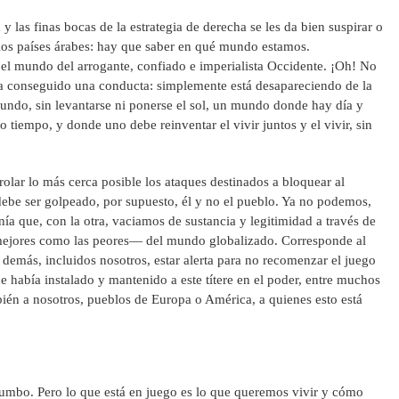
 y las finas bocas de la estrategia de derecha se les da bien suspirar o
 los países árabes: hay que saber en qué mundo estamos.
l mundo del arrogante, confiado e imperialista Occidente. ¡Oh! No
a conseguido una conducta: simplemente está desapareciendo de la
undo, sin levantarse ni ponerse el sol, un mundo donde hay día y
 tiempo, y donde uno debe reinventar el vivir juntos y el vivir, sin
trolar lo más cerca posible los ataques destinados a bloquear al
, debe ser golpeado, por supuesto, él y no el pueblo. Ya no podemos,
ía que, con la otra, vaciamos de sustancia y legitimidad a través de
mejores como las peores— del mundo globalizado. Corresponde al
 demás, incluidos nosotros, estar alerta para no recomenzar el juego
e había instalado y mantenido a este títere en el poder, entre muchos
mbién a nosotros, pueblos de Europa o América, a quienes esto está
umbo. Pero lo que está en juego es lo que queremos vivir y cómo