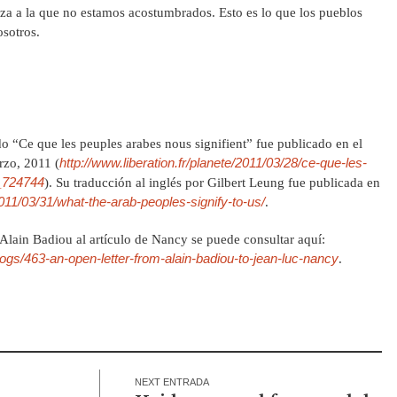
za a la que no estamos acostumbrados. Esto es lo que los pueblos
osotros.
ado “Ce que les peuples arabes nous signifient” fue publicado en el
http://www.liberation.fr/planete/2011/03/28/ce-que-les-
rzo, 2011 (
t_724744
). Su traducción al inglés por Gilbert Leung fue publicada en
/2011/03/31/what-the-arab-peoples-signify-to-us/
.
 Alain Badiou al artículo de Nancy se puede consultar aquí:
gs/463-an-open-letter-from-alain-badiou-to-jean-luc-nancy
.
NEXT ENTRADA