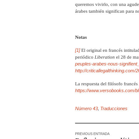
queremos vivirlo, con una agude
árabes también significan para n
Notas
[1]
El original en francés intitul
periódico
Liberation
el 28 de ma
peuples-arabes-nous-signifien
http://criticallegalthinking.com
La respuesta del filósofo francés
https://www.versobooks.com/blo
Número 43
Traducciones
,
PREVIOUS ENTRADA