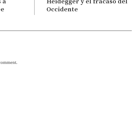
s a
Heidegger y el fracaso del
ee
Occidente
 comment.