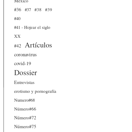
México
#36
#37
#38
#39
#40
#41 - Hojear el siglo
XX
Artículos
#42
coronavirus
covid-19
Dossier
Entrevistas
erotismo y pornografía
Numero#68
Número#66
Número#72
Número#75