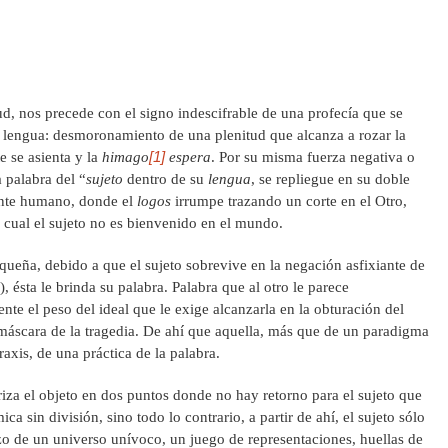
ud, nos precede con el signo indescifrable de una profecía que se
la lengua: desmoronamiento de una plenitud que alcanza a rozar la
[1]
e se asienta y la
himago
espera
. Por su misma fuerza negativa o
 palabra del “
sujeto
dentro de su
lengua
, se repliegue en su doble
te humano, donde el
logos
irrumpe trazando un corte en el Otro,
cual el sujeto no es bienvenido en el mundo.
ueña, debido a que el sujeto sobrevive en la negación asfixiante de
, ésta le brinda su palabra. Palabra que al otro le parece
ente el peso del ideal que le exige alcanzarla en la obturación del
 máscara de la tragedia. De ahí que aquella, más que de un paradigma
raxis, de una práctica de la palabra.
iza el objeto en dos puntos donde no hay retorno para el sujeto que
a sin división, sino todo lo contrario, a partir de ahí, el sujeto sólo
o de un universo unívoco, un juego de representaciones, huellas de