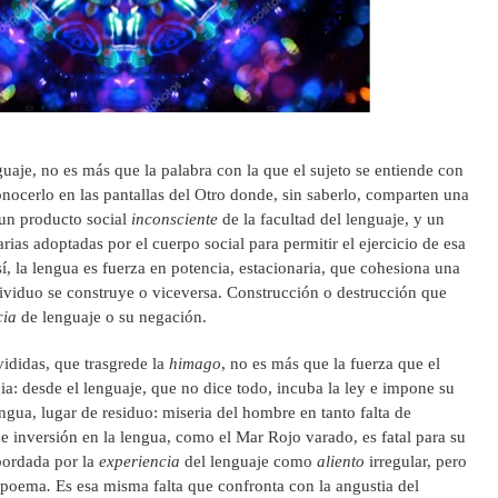
uaje, no es más que la palabra con la que el sujeto se entiende con
onocerlo en las pantallas del Otro donde, sin saberlo, comparten una
 un producto social
inconsciente
de la facultad del lenguaje, y un
ias adoptadas por el cuerpo social para permitir el ejercicio de esa
í, la lengua es fuerza en potencia, estacionaria, que cohesiona una
dividuo se construye o viceversa. Construcción o destrucción que
cia
de lenguaje o su negación.
ididas, que trasgrede la
himago
, no es más que la fuerza que el
a: desde el lenguaje, que no dice todo, incuba la ley e impone su
engua, lugar de residuo: miseria del hombre en tanto falta de
de inversión en la lengua, como el Mar Rojo varado, es fatal para su
bordada por la
experiencia
del lenguaje como
aliento
irregular, pero
l poema
.
Es esa misma falta que confronta con la angustia del