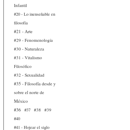
Infantil
#20 - Lo inenseñable en
filosofía
#21 - Arte
#29 - Fenomenología
#30 - Naturaleza
#31 - Vitalismo
Filosófico
#32 - Sexualidad
#35 - Filosofía desde y
sobre el norte de
México
#36
#37
#38
#39
#40
#41 - Hojear el siglo