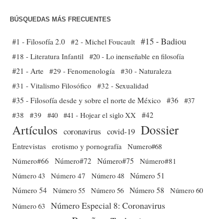
BÚSQUEDAS MÁS FRECUENTES
#15 - Badiou
#1 - Filosofía 2.0
#2 - Michel Foucault
#18 - Literatura Infantil
#20 - Lo inenseñable en filosofía
#21 - Arte
#29 - Fenomenología
#30 - Naturaleza
#31 - Vitalismo Filosófico
#32 - Sexualidad
#35 - Filosofía desde y sobre el norte de México
#36
#37
#38
#39
#40
#41 - Hojear el siglo XX
#42
Dossier
Artículos
coronavirus
covid-19
Entrevistas
erotismo y pornografía
Numero#68
Número#66
Número#72
Número#75
Número#81
Número 51
Número 43
Número 47
Número 48
Número 54
Número 56
Número 58
Número 60
Número 55
Número Especial 8: Coronavirus
Número 63