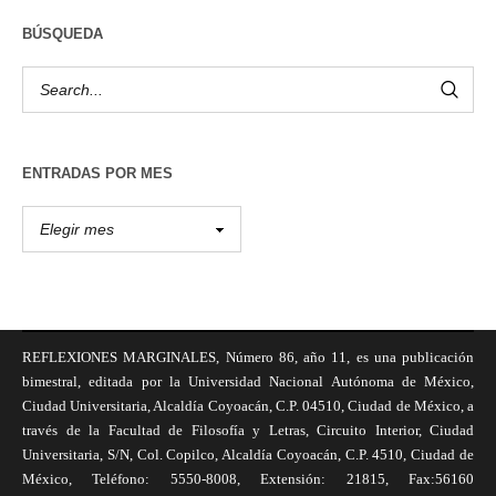
BÚSQUEDA
ENTRADAS POR MES
REFLEXIONES MARGINALES, Número 86, año 11, es una publicación
bimestral, editada por la Universidad Nacional Autónoma de México,
Ciudad Universitaria, Alcaldía Coyoacán, C.P. 04510, Ciudad de México, a
través de la Facultad de Filosofía y Letras, Circuito Interior, Ciudad
Universitaria, S/N, Col. Copilco, Alcaldía Coyoacán, C.P. 4510, Ciudad de
México, Teléfono: 5550-8008, Extensión: 21815, Fax:56160