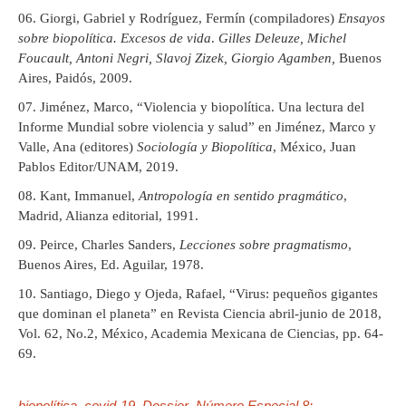
Giorgi, Gabriel y Rodríguez, Fermín (compiladores)
Ensayos
sobre biopolítica. Excesos de vida
.
Gilles Deleuze, Michel
Foucault, Antoni Negri, Slavoj Zizek, Giorgio Agamben,
Buenos
Aires, Paidós, 2009.
Jiménez, Marco, “Violencia y biopolítica. Una lectura del
Informe Mundial sobre violencia y salud” en Jiménez, Marco y
Valle, Ana (editores)
Sociología y Biopolítica
, México, Juan
Pablos Editor/UNAM, 2019.
Kant, Immanuel,
Antropología en sentido pragmático
,
Madrid, Alianza editorial, 1991.
Peirce, Charles Sanders,
Lecciones sobre pragmatismo
,
Buenos Aires, Ed. Aguilar, 1978.
Santiago, Diego y Ojeda, Rafael, “Virus: pequeños gigantes
que dominan el planeta” en Revista Ciencia abril-junio de 2018,
Vol. 62, No.2, México, Academia Mexicana de Ciencias, pp. 64-
69.
biopolítica
covid-19
Dossier
Número Especial 8: