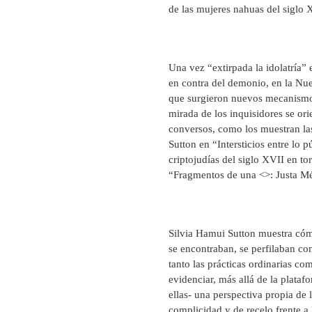
de las mujeres nahuas del siglo 
Una vez “extirpada la idolatría” 
en contra del demonio, en la Nue
que surgieron nuevos mecanismos 
mirada de los inquisidores se ori
conversos, como los muestran la
Sutton en “Intersticios entre lo 
criptojudías del siglo XVII en t
“Fragmentos de una <
>: Justa M
Silvia Hamui Sutton muestra cómo
se encontraban, se perfilaban com
tanto las prácticas ordinarias co
evidenciar, más allá de la plata
ellas- una perspectiva propia de
complicidad y de recelo frente a 