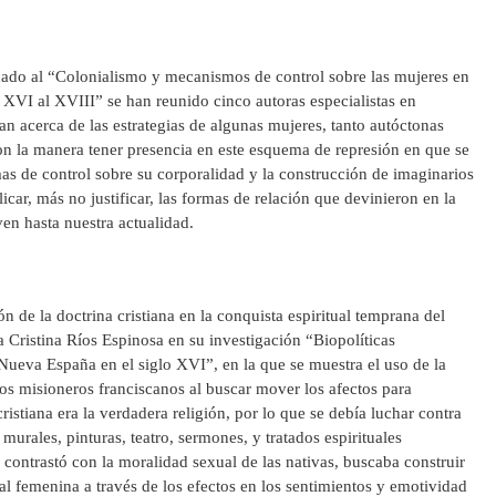
cado al “Colonialismo y mecanismos de control sobre las mujeres en
s XVI al XVIII” se han reunido cinco autoras especialistas en
an acerca de las estrategias de algunas mujeres, tanto autóctonas
 la manera tener presencia en este esquema de represión en que se
as de control sobre su corporalidad y la construcción de imaginarios
ar, más no justificar, las formas de relación que devinieron en la
en hasta nuestra actualidad.
 de la doctrina cristiana en la conquista espiritual temprana del
a Cristina Ríos Espinosa en su investigación “Biopolíticas
 Nueva España en el siglo XVI”, en la que se muestra el uso de la
e los misioneros franciscanos al buscar mover los afectos para
ristiana era la verdadera religión, por lo que se debía luchar contra
s murales, pinturas, teatro, sermones, y tratados espirituales
 contrastó con la moralidad sexual de las nativas, buscaba construir
al femenina a través de los efectos en los sentimientos y emotividad