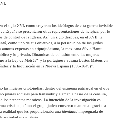
XVI.
en el siglo XVI, como creyeron los ideólogos de esta guerra invisible
va España se presentaron otras representaciones de herejías, por lo
de control de la Iglesia. Así, un siglo después, en el XVII, la
entó, como uno de sus objetivos, a la persecución de los judíos
s autoras expertas en criptojudaísmo, la mexicana Silvia Hamui
público y lo privado. Dinámicas de cohesión entre las mujeres
orno a la Ley de Moisés” y la portuguesa Susana Bastos Mateus en
éndez y la Inquisición en la Nueva España (1595-1649)”.
 las mujeres criptojudías, dentro del esquema patriarcal en el que
o pilares sociales para transmitir y ejercer, a pesar de la censura,
mo los preceptos mosaicos. La intención de la investigación es
forma cristiana, cómo el grupo judeo-converso mantenía -gracias a
 la realidad que les proporcionaba una
identidad
impregnada de
la sociedad mayoritaria.