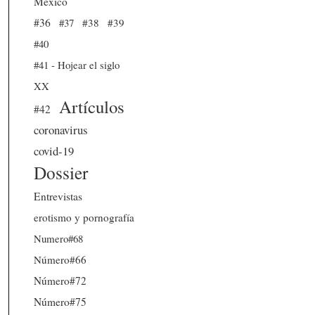
México
#36
#37
#38
#39
#40
#41 - Hojear el siglo
XX
Artículos
#42
coronavirus
covid-19
Dossier
Entrevistas
erotismo y pornografía
Numero#68
Número#66
Número#72
Número#75