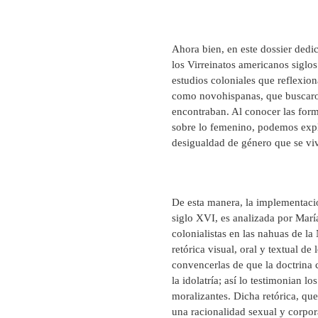
Ahora bien, en este dossier dedi
los Virreinatos americanos siglo
estudios coloniales que reflexion
como novohispanas, que buscaron
encontraban. Al conocer las form
sobre lo femenino, podemos explic
desigualdad de género que se viv
De esta manera, la implementación
siglo XVI, es analizada por Marí
colonialistas en las nahuas de la
retórica visual, oral y textual d
convencerlas de que la doctrina c
la idolatría; así lo testimonian lo
moralizantes. Dicha retórica, que
una racionalidad sexual y corpor