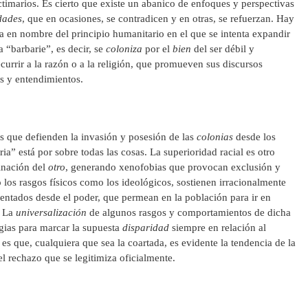
ictimarios. Es cierto que existe un abanico de enfoques y perspectivas
dades
, que en ocasiones, se contradicen y en otras, se refuerzan. Hay
rla en nombre del principio humanitario en el que se intenta expandir
a “barbarie”, es decir, se
coloniza
por el
bien
del ser débil y
ecurrir a la razón o a la religión, que promueven sus discursos
as y entendimientos.
as que defienden la invasión y posesión de las
colonias
desde los
ria” está por sobre todas las cosas. La superioridad racial es otro
inación del
otro
, generando xenofobias que provocan exclusión y
o los rasgos físicos como los ideológicos, sostienen irracionalmente
omentados desde el poder, que permean en la población para ir en
. La
universalización
de algunos rasgos y comportamientos de dicha
egias para marcar la supuesta
disparidad
siempre en relación al
es que, cualquiera que sea la coartada, es evidente la tendencia de la
el rechazo que se legitimiza oficialmente.