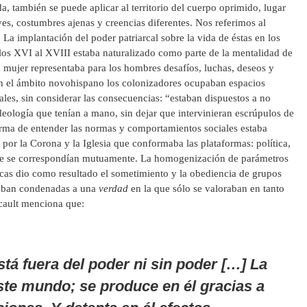
da, también se puede aplicar al territorio del cuerpo oprimido, lugar
es, costumbres ajenas y creencias diferentes. Nos referimos al
. La implantación del poder patriarcal sobre la vida de éstas en los
glos XVI al XVIII estaba naturalizado como parte de la mentalidad de
la mujer representaba para los hombres desafíos, luchas, deseos y
En el ámbito novohispano los colonizadores ocupaban espacios
riales, sin considerar las consecuencias: “estaban dispuestos a no
ideología que tenían a mano, sin dejar que intervinieran escrúpulos de
rma de entender las normas y comportamientos sociales estaba
por la Corona y la Iglesia que conformaba las plataformas: política,
que se correspondían mutuamente. La homogenización de parámetros
ticas dio como resultado el sometimiento y la obediencia de grupos
taban condenadas a una
verdad
en la que sólo se valoraban en tanto
ucault menciona que:
tá fuera del poder ni sin poder […] La
ste mundo; se produce en él gracias a