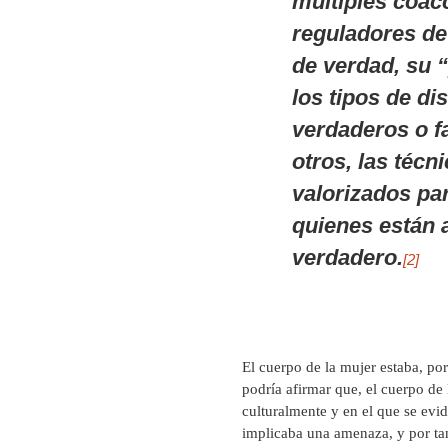
múltiples coacc
reguladores de
de verdad, su “
los tipos de d
verdaderos o f
otros, las técn
valorizados par
quienes están 
verdadero.
[2]
El cuerpo de la mujer estaba, por
podría afirmar que, el cuerpo d
culturalmente y en el que se evi
implicaba una amenaza, y por tan