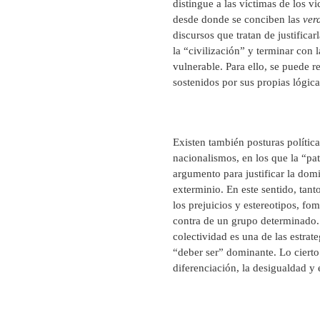
distingue a las víctimas de los v
desde donde se conciben las
ver
discursos que tratan de justifica
la “civilización” y terminar con l
vulnerable. Para ello, se puede r
sostenidos por sus propias lógic
Existen también posturas polític
nacionalismos, en los que la “pat
argumento para justificar la dom
exterminio. En este sentido, tant
los prejuicios y estereotipos, f
contra de un grupo determinado
colectividad es una de las estrat
“deber ser” dominante. Lo cierto 
diferenciación, la desigualdad y 