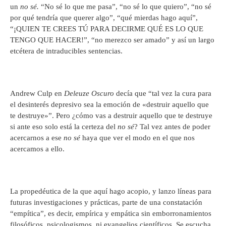
un
no sé.
“No sé lo que me pasa”, “no sé lo que quiero”, “no sé
por qué tendría que querer algo”, “qué mierdas hago aquí”,
“¡QUIEN TE CREES TÚ PARA DECIRME QUÉ ES LO QUE
TENGO QUE HACER!”, “no merezco ser amado” y así un largo
etcétera de intraducibles sentencias.
Andrew Culp en
Deleuze Oscuro
decía que “tal vez la cura para
el desinterés depresivo sea la emoción de «destruir aquello que
te destruye»”. Pero ¿cómo vas a destruir aquello que te destruye
si ante eso solo está la certeza del
no sé
? Tal vez antes de poder
acercarnos a ese
no sé
haya que ver el modo en el que nos
acercamos a ello.
La propedéutica de la que aquí hago acopio, y lanzo líneas para
futuras investigaciones y prácticas, parte de una constatación
“empítica”, es decir, empírica y empática sin emborronamientos
filosóficos, psicologismos, ni evangelios científicos. Se escucha