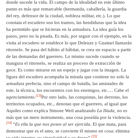
donde sucede la vida. El campo de la idealidad en este último
punto es más que remarcable (hermanda, caballería, la guardia
del rey, defensor de la ciudad, nobleza militar, etc.). Lo que
constata el escudero son los tramos, las hendiduras que la idea
ha permitido que se hicieran en la armadura. La idea guía los
pasos, pero no la pisada. Es más, por seguir con el ejemplo, en la
visita al escudero se establece lo que Deleuze y Guattari llamarán
ritornelo. Se pasa del hábito al hábitat, se crea un espacio a partir
de las demandas del guerrero. Lo mismo sucede cuando se
inaugura el ritornelo, se realiza un proceso de extracción de
goce. Es como mirarse en un espejo y jugar con la imagen. La
figura del escudero acompaña la mirada que contiene no solo la
armadura perfecta, sino el campo de batalla, las amistades de
este, la técnica, los encuentros con los enemigos, etc.… Cabe el
[13]
agenciamiento.
Por otro lado, las conquistas, las derrotas, los
territorios ocupados, etc., denotan que el guerrero, al igual que
Aquiles como explica Simone Weil analizando
La Ilíada,
no es
más que un mero instrumento, una cosa poseída por la violencia.
[14]
“
Es ella la que nos posee al ser ejercida.
El que mata, para
demostrar que es el amo, se convierte él mismo en cosa: elimina
[15]
su vida interior, su singularidad y su deseo”.