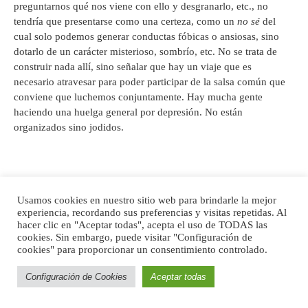
preguntarnos qué nos viene con ello y desgranarlo, etc., no
tendría que presentarse como una certeza, como un
no sé
del
cual solo podemos generar conductas fóbicas o ansiosas, sino
dotarlo de un carácter misterioso, sombrío, etc. No se trata de
construir nada allí, sino señalar que hay un viaje que es
necesario atravesar para poder participar de la salsa común que
conviene que luchemos conjuntamente. Hay mucha gente
haciendo una huelga general por depresión. No están
organizados sino jodidos.
Para poder alcanzar lo que dijimos con Culp más arriba hace
Usamos cookies en nuestro sitio web para brindarle la mejor
falta estar dispuesto para batallar, pero paso a paso. Hay campos
experiencia, recordando sus preferencias y visitas repetidas. Al
en los que la batalla pasa por dejar de hacer lo mismo los 7 días
hacer clic en "Aceptar todas", acepta el uso de TODAS las
de la semana y pasar a hacerlo 6 y medio. Y así un largo
cookies. Sin embargo, puede visitar "Configuración de
recorrido analítico. Luego, ya veremos qué poderes emergen de
cookies" para proporcionar un consentimiento controlado.
esa conciencia y cómo podemos contribuir para que ni el planeta
ni las notificaciones de suicidio golpeen nuestra puerta tan
Configuración de Cookies
Aceptar todas
seguido y de maneras tan alarmantes.