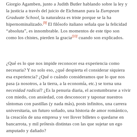
Giorgio Agamben, junto a Judith Butler hablando sobre la ley y
la justicia a través del juicio de Eichmann para la
European
Graduate School,
la naturaleza es triste porque se la ha
[9]
hipernominalizado.
El filósofo italiano señala que la felicidad
“absoluta”, es innombrable. Los momentos de este tipo son
[10]
como los chistes, pierden la gracia
cuando son explicados.
¿Qué es lo que nos impide reconocer esa experiencia como
necesaria? Y no solo eso, ¿qué despierta el considerar siquiera
esa experiencia? ¿Qué o cuándo consideramos que lo que nos
pasa (a nosotros, a la tierra, a la economía, etc.) se torna una
necesidad radical
? ¿Es la penuria diaria, el acostumbrarse a vivir
con miedo, con ansiedad, con desconocer y taponar nuestros
síntomas con pastillas (y nada más), posts infinitos, una carrera
universitaria, un futuro soñado, una historia de amor romántico,
la creación de una empresa y ver llover billetes o quedarse en
bancarrota, y mil prótesis distintas con las que sujetar un ego
amputado y dañado?