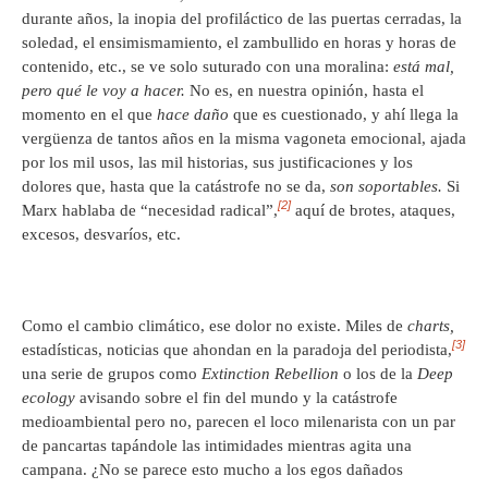
durante años, la inopia del profiláctico de las puertas cerradas, la
soledad, el ensimismamiento, el zambullido en horas y horas de
contenido, etc., se ve solo suturado con una moralina:
está mal,
pero qué le voy a hacer.
No es, en nuestra opinión, hasta el
momento en el que
hace daño
que es cuestionado, y ahí llega la
vergüenza de tantos años en la misma vagoneta emocional, ajada
por los mil usos, las mil historias, sus justificaciones y los
dolores que, hasta que la catástrofe no se da,
son soportables.
Si
[2]
Marx hablaba de “necesidad radical”,
aquí de brotes, ataques,
excesos, desvaríos, etc.
Como el cambio climático, ese dolor no existe. Miles de
charts,
[3]
estadísticas, noticias que ahondan en la paradoja del periodista,
una serie de grupos como
Extinction Rebellion
o los de la
Deep
ecology
avisando sobre el fin del mundo y la catástrofe
medioambiental pero no, parecen el loco milenarista con un par
de pancartas tapándole las intimidades mientras agita una
campana. ¿No se parece esto mucho a los egos dañados