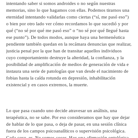
intentando saber si somos androides o no según nuestras
memorias, sino lo que hagamos con ellas. Podemos tirarnos una
eternidad intentando validarlas como ciertas (“sí, me pasó eso”)
o bien por otro lado ver cómo recordamos lo que sucedió y por
qué (“no sé por qué me pasó eso” o “no sé por qué llegué hasta
ese punto”). De todos modos, aunque haya una hermenéutica
pendiente también quedan en la recámara denuncias que realizar,
justicia penal por la que han de transitar aquellos individuos
cuyo comportamiento destruye la alteridad, la confianza, y la
posibilidad de amplificación de medios de generación de vida e
instaura una serie de patologías que van desde el nacimiento de
fobias hasta la caída rotunda en depresión, inhabilitación
existencial y en casos extremos, la muerte.
Lo que pasa cuando uno decide atravesar un análisis, una
terapéutica, no se sabe. Por eso consideramos que hay que dejar
de hablar de lo que pasa, o deja de pasar, en una sesión clínica
fuera de los campos psicoanalíticos o supervisión psicológica.
Cada
caso,
es. No somos
cosas.
Hay una afirmación ontológica