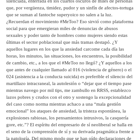
silenciada, enterrada en los cuartos oscuros de miles de personas
que, por vergüenza, timidez, pudor y un sinfín de afectos-tortuga
que se suman al fantoche superyoico no salen a la luz.
¿Recuerdan el movimiento #MeToo? Eso sirvió como plataforma
social para que emergieran miles de denuncias de abusos
sexuales y poder tanto de hombres como mujeres siendo estas
últimas el sector poblacional que más tramas destapó. ¿Y
aquellos lugares en los que la ansiedad carcome cada día las
horas, los minutos, las situaciones, los encuentros, la posibilidad
de cambio, etc., a los que el #MeToo no llegó? ¿Y aquellos a los
que antes de cualquier llamado al 016 (violencia de género) o el
024 (asistencia a la conducta suicida) es preferible el silencio del
martillazo intracraneal, la autolesión o “dejar que el tiempo pase
mientras navego por mil tips, me zambullo en RRSS, establezco
lazos pobres y crudos con el otro y sostengo la excepcionalidad
del caso como norma mientras achaco a una “mala gestión
emocional” los ataques de ansiedad, la tristeza espontánea, la
explosiones rabiosas, los pensamientos intrusivos, la casquería
gore, etc.”? El espíritu del empresario de sí neoliberal se halla en
el seno de la comprensión de sí y su derivada pragmática frente a
la patología. Del mismo modo que se han oído declaraciones de