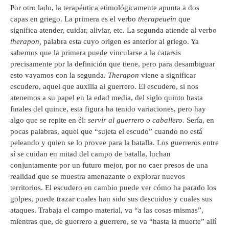
Por otro lado, la terapéutica etimológicamente apunta a dos
capas en griego. La primera es el verbo
therapeuein
que
significa atender, cuidar, aliviar, etc. La segunda atiende al verbo
therapon,
palabra esta cuyo origen es anterior al griego. Ya
sabemos que la primera puede vincularse a la catarsis
precisamente por la definición que tiene, pero para desambiguar
esto vayamos con la segunda.
Therapon
viene a significar
escudero, aquel que auxilia al guerrero. El escudero, si nos
atenemos a su papel en la edad media, del siglo quinto hasta
finales del quince, esta figura ha tenido variaciones, pero hay
algo que se repite en él:
servir al guerrero o caballero.
Sería, en
pocas palabras, aquel que “sujeta el escudo” cuando no está
peleando y quien se lo provee para la batalla. Los guerreros entre
sí se cuidan en mitad del campo de batalla, luchan
conjuntamente por un futuro mejor, por no caer presos de una
realidad que se muestra amenazante o explorar nuevos
territorios. El escudero en cambio puede ver cómo ha parado los
golpes, puede trazar cuales han sido sus descuidos y cuales sus
ataques. Trabaja el campo material, va “a las cosas mismas”,
mientras que, de guerrero a guerrero, se va “hasta la muerte” allí