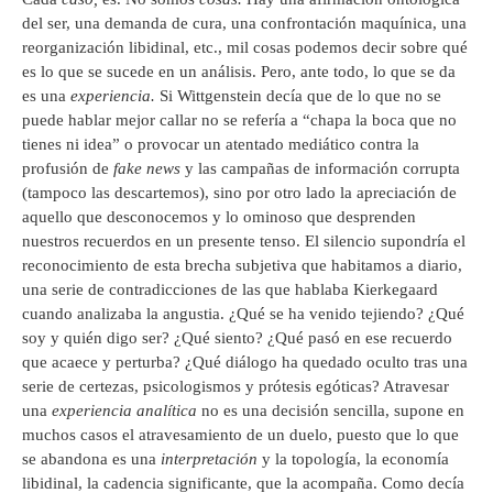
del ser, una demanda de cura, una confrontación maquínica, una
reorganización libidinal, etc., mil cosas podemos decir sobre qué
es lo que se sucede en un análisis. Pero, ante todo, lo que se da
es una
experiencia.
Si Wittgenstein decía que de lo que no se
puede hablar mejor callar no se refería a “chapa la boca que no
tienes ni idea” o provocar un atentado mediático contra la
profusión de
fake news
y las campañas de información corrupta
(tampoco las descartemos), sino por otro lado la apreciación de
aquello que desconocemos y lo ominoso que desprenden
nuestros recuerdos en un presente tenso. El silencio supondría el
reconocimiento de esta brecha subjetiva que habitamos a diario,
una serie de contradicciones de las que hablaba Kierkegaard
cuando analizaba la angustia. ¿Qué se ha venido tejiendo? ¿Qué
soy y quién digo ser? ¿Qué siento? ¿Qué pasó en ese recuerdo
que acaece y perturba? ¿Qué diálogo ha quedado oculto tras una
serie de certezas, psicologismos y prótesis egóticas? Atravesar
una
experiencia analítica
no es una decisión sencilla, supone en
muchos casos el atravesamiento de un duelo, puesto que lo que
se abandona es una
interpretación
y la topología, la economía
libidinal, la cadencia significante, que la acompaña. Como decía