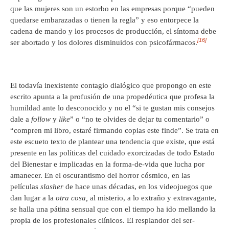
que las mujeres son un estorbo en las empresas porque “pueden
quedarse embarazadas o tienen la regla” y eso entorpece la
cadena de mando y los procesos de producción, el síntoma debe
[16]
ser abortado y los dolores disminuidos con psicofármacos.
El todavía inexistente contagio dialógico que propongo en este
escrito apunta a la profusión de una propedéutica que profesa la
humildad ante lo desconocido y no el “si te gustan mis consejos
dale a
follow
y
like
” o “no te olvides de dejar tu comentario” o
“compren mi libro, estaré firmando copias este finde”. Se trata en
este escueto texto de plantear una tendencia que existe, que está
presente en las políticas del cuidado exorcizadas de todo Estado
del Bienestar e implicadas en la forma-de-vida que lucha por
amanecer. En el oscurantismo del horror cósmico, en las
películas
slasher
de hace unas décadas, en los videojuegos que
dan lugar a la
otra cosa,
al misterio, a lo extraño y extravagante,
se halla una pátina sensual que con el tiempo ha ido mellando la
propia de los profesionales clínicos. El resplandor del ser-