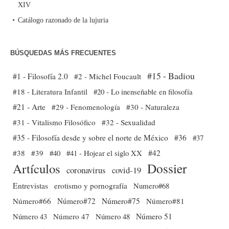
XIV
Catálogo razonado de la lujuria
BÚSQUEDAS MÁS FRECUENTES
#15 - Badiou
#1 - Filosofía 2.0
#2 - Michel Foucault
#18 - Literatura Infantil
#20 - Lo inenseñable en filosofía
#21 - Arte
#29 - Fenomenología
#30 - Naturaleza
#31 - Vitalismo Filosófico
#32 - Sexualidad
#35 - Filosofía desde y sobre el norte de México
#36
#37
#38
#39
#40
#41 - Hojear el siglo XX
#42
Dossier
Artículos
coronavirus
covid-19
Entrevistas
erotismo y pornografía
Numero#68
Número#66
Número#72
Número#75
Número#81
Número 51
Número 43
Número 47
Número 48