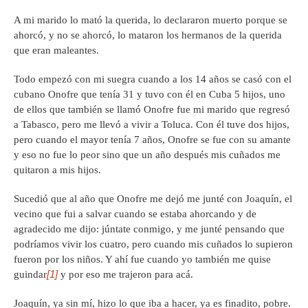
A mi marido lo mató la querida, lo declararon muerto porque se
ahorcó, y no se ahorcó, lo mataron los hermanos de la querida
que eran maleantes.
Todo empezó con mi suegra cuando a los 14 años se casó con el
cubano Onofre que tenía 31 y tuvo con él en Cuba 5 hijos, uno
de ellos que también se llamó Onofre fue mi marido que regresó
a Tabasco, pero me llevó a vivir a Toluca. Con él tuve dos hijos,
pero cuando el mayor tenía 7 años, Onofre se fue con su amante
y eso no fue lo peor sino que un año después mis cuñados me
quitaron a mis hijos.
Sucedió que al año que Onofre me dejó me junté con Joaquín, el
vecino que fui a salvar cuando se estaba ahorcando y de
agradecido me dijo: júntate conmigo, y me junté pensando que
podríamos vivir los cuatro, pero cuando mis cuñados lo supieron
fueron por los niños. Y ahí fue cuando yo también me quise
[1]
guindar
y por eso me trajeron para acá.
Joaquín, ya sin mí, hizo lo que iba a hacer, ya es finadito, pobre.