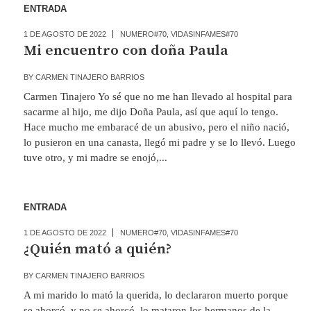
ENTRADA
1 DE AGOSTO DE 2022
NUMERO#70
,
VIDASINFAMES#70
Mi encuentro con doña Paula
BY
CARMEN TINAJERO BARRIOS
Carmen Tinajero Yo sé que no me han llevado al hospital para
sacarme al hijo, me dijo Doña Paula, así que aquí lo tengo.
Hace mucho me embaracé de un abusivo, pero el niño nació,
lo pusieron en una canasta, llegó mi padre y se lo llevó. Luego
tuve otro, y mi madre se enojó,...
ENTRADA
1 DE AGOSTO DE 2022
NUMERO#70
,
VIDASINFAMES#70
¿Quién mató a quién?
BY
CARMEN TINAJERO BARRIOS
A mi marido lo mató la querida, lo declararon muerto porque
se ahorcó, y no se ahorcó, lo mataron los hermanos de la