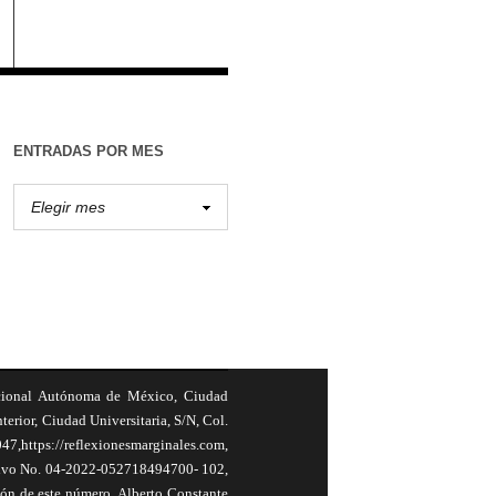
ENTRADAS POR MES
cional Autónoma de México, Ciudad
terior, Ciudad Universitaria, S/N, Col.
,https://reflexionesmarginales.com,
usivo No. 04-2022-052718494700- 102,
ión de este número, Alberto Constante