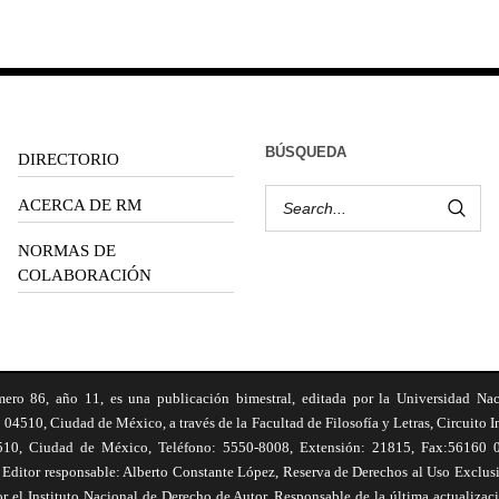
BÚSQUEDA
DIRECTORIO
ACERCA DE RM
NORMAS DE
COLABORACIÓN
6, año 11, es una publicación bimestral, editada por la Universidad Na
 04510, Ciudad de México, a través de la Facultad de Filosofía y Letras, Circuito In
510, Ciudad de México, Teléfono: 5550-8008, Extensión: 21815, Fax:56160 047
Editor responsable: Alberto Constante López, Reserva de Derechos al Uso Excl
el Instituto Nacional de Derecho de Autor. Responsable de la última actualizac