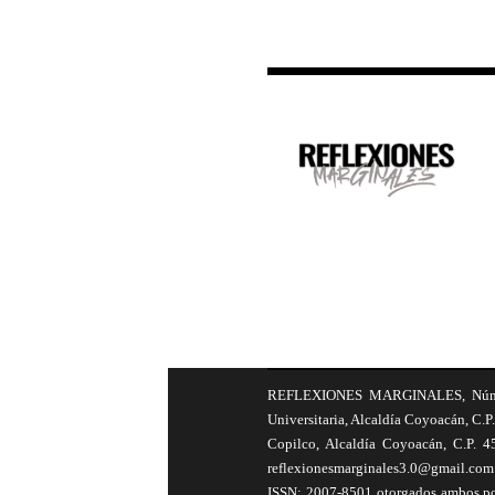
REFLEXIONES MARGINALES, Número 8
Universitaria, Alcaldía Coyoacán, C.P.
Copilco, Alcaldía Coyoacán, C.P. 4
reflexionesmarginales3.0@gmail.com 
ISSN: 2007-8501 otorgados ambos por 