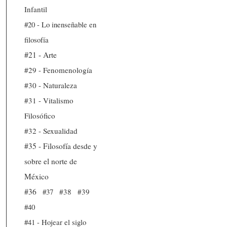
Infantil
#20 - Lo inenseñable en
filosofía
#21 - Arte
#29 - Fenomenología
#30 - Naturaleza
#31 - Vitalismo
Filosófico
#32 - Sexualidad
#35 - Filosofía desde y
sobre el norte de
México
#36
#37
#38
#39
#40
#41 - Hojear el siglo