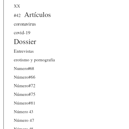
XX
Artículos
#42
coronavirus
covid-19
Dossier
Entrevistas
erotismo y pornografía
Numero#68
Número#66
Número#72
Número#75
Número#81
Número 43
Número 47
Número 48