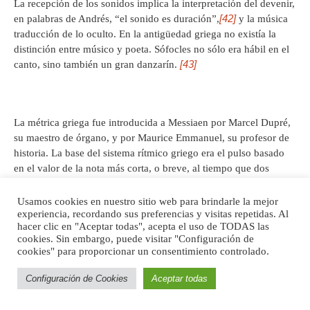
La recepción de los sonidos implica la interpretación del devenir,
[42]
en palabras de Andrés, “el sonido es duración”,
y la música
traducción de lo oculto. En la antigüedad griega no existía la
distinción entre músico y poeta. Sófocles no sólo era hábil en el
[43]
canto, sino también un gran danzarín.
La métrica griega fue introducida a Messiaen por Marcel Dupré,
su maestro de órgano, y por Maurice Emmanuel, su profesor de
historia. La base del sistema rítmico griego era el pulso basado
en el valor de la nota más corta, o breve, al tiempo que dos
breves componían una larga. Combinando largas y breves se
[44]
obtenían pies métricos.
La métrica griega era cuantitativa, es
Usamos cookies en nuestro sitio web para brindarle la mejor
experiencia, recordando sus preferencias y visitas repetidas. Al
decir se fundamentaba en dos principios: en la repetición de un
hacer clic en "Aceptar todas", acepta el uso de TODAS las
determinado patrón de duración (nota larga o nota breve) y en la
cookies. Sin embargo, puede visitar "Configuración de
cadencia de la poesía y la danza.
cookies" para proporcionar un consentimiento controlado.
Configuración de Cookies
Aceptar todas
[45]
Cuenta Andrés
que la oratoria griega no podía encontrar su