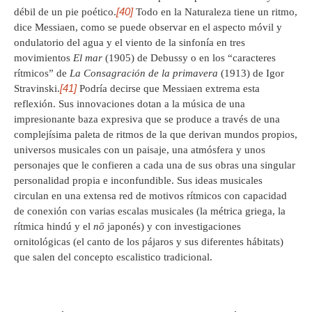
[40]
débil de un pie poético.
Todo en la Naturaleza tiene un ritmo,
dice Messiaen, como se puede observar en el aspecto móvil y
ondulatorio del agua y el viento de la sinfonía en tres
movimientos
El mar
(1905) de Debussy o en los “caracteres
rítmicos” de
La Consagración de la primavera
(1913) de Igor
[41]
Stravinski.
Podría decirse que Messiaen extrema esta
reflexión. Sus innovaciones dotan a la música de una
impresionante baza expresiva que se produce a través de una
complejísima paleta de ritmos de la que derivan mundos propios,
universos musicales con un paisaje, una atmósfera y unos
personajes que le confieren a cada una de sus obras una singular
personalidad propia e inconfundible. Sus ideas musicales
circulan en una extensa red de motivos rítmicos con capacidad
de conexión con varias escalas musicales (la métrica griega, la
rítmica hindú y el
nō
japonés) y con investigaciones
ornitológicas (el canto de los pájaros y sus diferentes hábitats)
que salen del concepto escalistico tradicional.