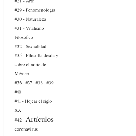
#21 - Arte
#29 - Fenomenología
#30 - Naturaleza
#31 - Vitalismo
Filosófico
#32 - Sexualidad
#35 - Filosofía desde y
sobre el norte de
México
#36
#37
#38
#39
#40
#41 - Hojear el siglo
XX
Artículos
#42
coronavirus