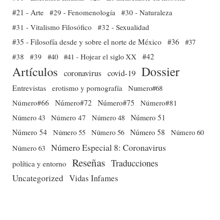
#21 - Arte
#29 - Fenomenología
#30 - Naturaleza
#31 - Vitalismo Filosófico
#32 - Sexualidad
#35 - Filosofía desde y sobre el norte de México
#36
#37
#38
#39
#40
#41 - Hojear el siglo XX
#42
Dossier
Artículos
coronavirus
covid-19
Entrevistas
erotismo y pornografía
Numero#68
Número#66
Número#72
Número#75
Número#81
Número 51
Número 43
Número 47
Número 48
Número 54
Número 56
Número 58
Número 60
Número 55
Número Especial 8: Coronavirus
Número 63
Reseñas
Traducciones
política y entorno
Uncategorized
Vidas Infames