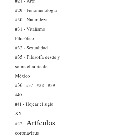
#21 - Arte
#29 - Fenomenología
#30 - Naturaleza
#31 - Vitalismo
Filosófico
#32 - Sexualidad
#35 - Filosofía desde y
sobre el norte de
México
#36
#37
#38
#39
#40
#41 - Hojear el siglo
XX
Artículos
#42
coronavirus