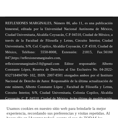
REFLEXIONES MARGINALES, Número 86, año 11, es una publicación
bimestral, editada por la Universidad Nacional Autónoma de México,
Ciudad Universitaria, Alcaldía Coyoacán, C.P. 04510, Ciudad de México, a
través de la Facultad de Filosofía y Letras, Circuito Interior, Ciudad
Universitaria, S/N, Col. Copilco, Alcaldía Coyoacán, C.P. 4510, Ciudad de
México, Teléfono: 5550-8008, Extensión: 21815, Fax:56160
047,https://reflexionesmarginales.com,
reflexionesmarginales3.0@gmail.com Editor responsable: Alberto
Constante López, Reserva de Derechos al Uso Exclusivo No. 04-2022-
052718494700- 102, ISSN: 2007-8501 otorgados ambos por el Instituto
Nacional de Derecho de Autor. Responsable de la última actualización de
este número, Alberto Constante López , Facultad de Filosofía y Letras,
Circuito Interior, S/N, Ciudad Universitaria, Colonia Copilco, Alcaldía
Coyoacán, C. P., 04510, Ciudad de México, fecha última de modificación,
1 de abril de 2025. Las opiniones expresadas por los autores no
Usamos cookies en nuestro sitio web para brindarle la mejor
necesariamente reflejan la postura de la revista, ni de Universidad Nacional
experiencia, recordando sus preferencias y visitas repetidas. Al
Autónoma de México. Los autores son responsables de los contenidos de