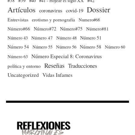
#38
#39
#40
#41 - Hojear el siglo XX
#42
Dossier
Artículos
coronavirus
covid-19
Entrevistas
erotismo y pornografía
Numero#68
Número#66
Número#72
Número#75
Número#81
Número 51
Número 43
Número 47
Número 48
Número 54
Número 56
Número 58
Número 60
Número 55
Número Especial 8: Coronavirus
Número 63
Reseñas
Traducciones
política y entorno
Uncategorized
Vidas Infames