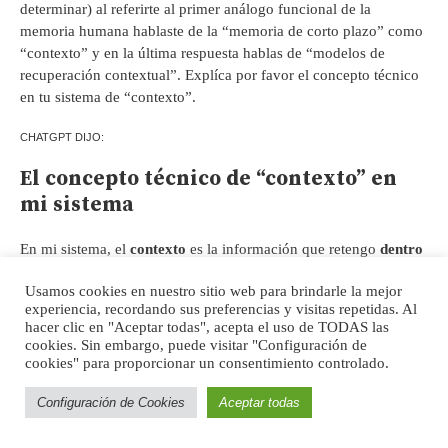
determinar) al referirte al primer análogo funcional de la
memoria humana hablaste de la “memoria de corto plazo” como
“contexto” y en la última respuesta hablas de “modelos de
recuperación contextual”. Explíca por favor el concepto técnico
en tu sistema de “contexto”.
CHATGPT DIJO:
El concepto técnico de “contexto” en
mi sistema
En mi sistema, el
contexto
es la información que retengo
dentro
de una sesión activa
y que me permite responder de manera
Usamos cookies en nuestro sitio web para brindarle la mejor
coherente a lo largo de una conversación. No es una memoria en
experiencia, recordando sus preferencias y visitas repetidas. Al
el sentido humano, sino una estructura funcional que opera bajo
hacer clic en "Aceptar todas", acepta el uso de TODAS las
ciertas reglas específicas.
cookies. Sin embargo, puede visitar "Configuración de
cookies" para proporcionar un consentimiento controlado.
1. ¿Qué es el contexto en términos
técnicos?
Configuración de Cookies
Aceptar todas