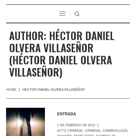
AUTHOR:
HÉCTOR DANIEL
OLVERA VILLASEÑOR
(HÉCTOR DANIEL OLVERA
VILLASEÑOR)
HOME
HÉCTOR DANIEL OLVERA VILLASEÑOR
ENTRADA
1 DE FEBRERO DE 2019
ACTO CRIMINAL
,
CRIMINAL
,
CRIMINOLOGÍA
,
DOSSIER
,
ESPECTROS
,
NÚMERO 49
,