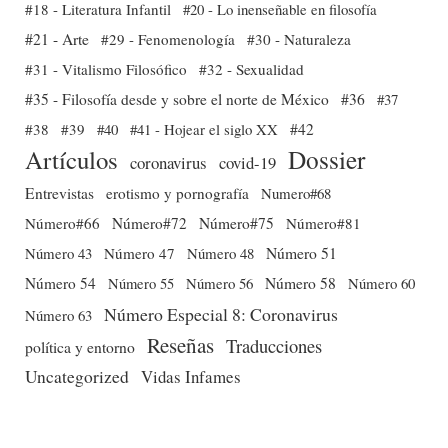
#18 - Literatura Infantil
#20 - Lo inenseñable en filosofía
#21 - Arte
#29 - Fenomenología
#30 - Naturaleza
#31 - Vitalismo Filosófico
#32 - Sexualidad
#35 - Filosofía desde y sobre el norte de México
#36
#37
#38
#39
#40
#41 - Hojear el siglo XX
#42
Dossier
Artículos
coronavirus
covid-19
Entrevistas
erotismo y pornografía
Numero#68
Número#66
Número#72
Número#75
Número#81
Número 51
Número 43
Número 47
Número 48
Número 54
Número 56
Número 58
Número 60
Número 55
Número Especial 8: Coronavirus
Número 63
Reseñas
Traducciones
política y entorno
Uncategorized
Vidas Infames