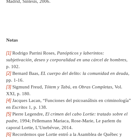
Madrid, Síntesis, 2006.
Notas
[1]
Rodrigo Parrini Roses,
Panópticos y laberintos:
subjetivación, deseo y corporalidad en una cárcel de hombres
,
p. 102.
[2]
Bernard Baas,
EL cuerpo del delito: la comunidad en deuda
,
pp. 1-16.
[3]
Sigmund Freud,
Tótem y Tabú
, en
Obras Completas
, Vol.
XXI, p. 180.
[4]
Jacques Lacan, “Funciones del psicoanálisis en criminología”
en
Escritos
1, p. 138.
[5]
Pierre Legendre,
El crimen del cabo Lortie: tratado sobre el
padre
, 1994; Fellemann Mariaca, Rose-Marie, Le parlem du
caporal Lortie, L’Unebévue, 2014.
[6]
Recordemos que Lortie entró a la Asamblea de Québec y