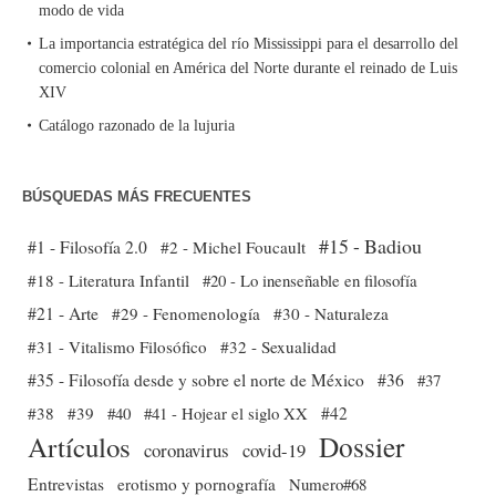
modo de vida
La importancia estratégica del río Mississippi para el desarrollo del
comercio colonial en América del Norte durante el reinado de Luis
XIV
Catálogo razonado de la lujuria
BÚSQUEDAS MÁS FRECUENTES
#15 - Badiou
#1 - Filosofía 2.0
#2 - Michel Foucault
#18 - Literatura Infantil
#20 - Lo inenseñable en filosofía
#21 - Arte
#29 - Fenomenología
#30 - Naturaleza
#31 - Vitalismo Filosófico
#32 - Sexualidad
#35 - Filosofía desde y sobre el norte de México
#36
#37
#38
#39
#40
#41 - Hojear el siglo XX
#42
Dossier
Artículos
coronavirus
covid-19
Entrevistas
erotismo y pornografía
Numero#68