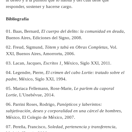
al deseo y a la pulsión que lo habita y del cual tiene que
responder, sostener y hacerse cargo.
Bibliografía
Baas, Bernard,
El cuerpo del delito: la comunidad en deuda
,
Buenos Aires, Ediciones del Signo, 2008.
Freud, Sigmund,
Tótem y tabú
en
Obras Completas
, Vol.
XXI, Buenos Aires, Amorrortu, 2006.
Lacan, Jacques,
Escritos 1,
México, Siglo XXI, 2011.
Legendre, Pierre,
El crimen del cabo Lortie: tratado sobre el
padre
, México, Siglo XXI, 1994.
Mariaca Fellemann, Rose-Marie,
Le parlem du caporal
Lortie
, L’Unebévue, 2014.
Parrini Roses, Rodrigo,
Panópticos y laberintos:
subjetivación, deseo y corporalidad en una cárcel de hombres
,
México, El Colegio de México, 2007.
Pereña, Francisco,
Soledad, pertenencia y transferencia
,