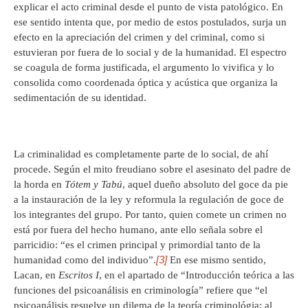
explicar el acto criminal desde el punto de vista patológico. En
ese sentido intenta que, por medio de estos postulados, surja un
efecto en la apreciación del crimen y del criminal, como si
estuvieran por fuera de lo social y de la humanidad. El espectro
se coagula de forma justificada, el argumento lo vivifica y lo
consolida como coordenada óptica y acústica que organiza la
sedimentación de su identidad.
La criminalidad es completamente parte de lo social, de ahí
procede. Según el mito freudiano sobre el asesinato del padre de
la horda en
Tótem y Tabú
, aquel dueño absoluto del goce da pie
a la instauración de la ley y reformula la regulación de goce de
los integrantes del grupo. Por tanto, quien comete un crimen no
está por fuera del hecho humano, ante ello señala sobre el
parricidio: “es el crimen principal y primordial tanto de la
[3]
humanidad como del individuo”.
En ese mismo sentido,
Lacan, en
Escritos I
, en el apartado de “Introducción teórica a las
funciones del psicoanálisis en criminología” refiere que “el
psicoanálisis resuelve un dilema de la teoría criminológia: al