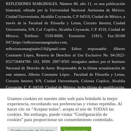
REFLEXIONES MARGINALES, Número 86, año 11, es una publicación
bimestral, editada por la Universidad Nacional Autónoma de México,
Ciudad Universitaria, Alcaldía Coyoacán, C.P. 04510, Ciudad de México, a
través de la Facultad de Filosofía y Letras, Circuito Interior, Ciudad
Universitaria, S/N, Col. Copilco, Alcaldía Coyoacán, C.P. 4510, Ciudad de
México, Teléfono: 5550-8008, Extensión: 21815, Fax:56160
047,https://reflexionesmarginales.com,
reflexionesmarginales3.0@gmail.com Editor responsable: Alberto
Constante López, Reserva de Derechos al Uso Exclusivo No. 04-2022-
052718494700- 102, ISSN: 2007-8501 otorgados ambos por el Instituto
Nacional de Derecho de Autor. Responsable de la última actualización de
este número, Alberto Constante López , Facultad de Filosofía y Letras,
Circuito Interior, S/N, Ciudad Universitaria, Colonia Copilco, Alcaldía
Coyoacán, C. P., 04510, Ciudad de México, fecha última de modificación,
1 de abril de 2025. Las opiniones expresadas por los autores no
Usamos cookies en nuestro sitio web para brindarle la mejor
necesariamente reflejan la postura de la revista, ni de Universidad Nacional
experiencia, recordando sus preferencias y visitas repetidas. Al
Autónoma de México. Los autores son responsables de los contenidos de
hacer clic en "Aceptar todas", acepta el uso de TODAS las
sus artículos. Se autoriza la reproducción total o parcial de los textos aquí
cookies. Sin embargo, puede visitar "Configuración de
publicados siempre y cuando se cite la fuente completa y la dirección
cookies" para proporcionar un consentimiento controlado.
electrónica de la publicación.