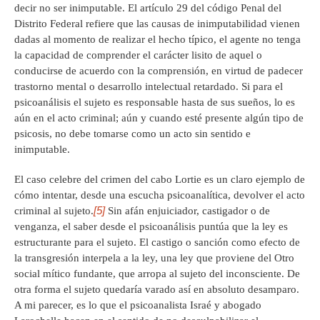
decir no ser inimputable. El artículo 29 del código Penal del
Distrito Federal refiere que las causas de inimputabilidad vienen
dadas al momento de realizar el hecho típico, el agente no tenga
la capacidad de comprender el carácter lisito de aquel o
conducirse de acuerdo con la comprensión, en virtud de padecer
trastorno mental o desarrollo intelectual retardado. Si para el
psicoanálisis el sujeto es responsable hasta de sus sueños, lo es
aún en el acto criminal; aún y cuando esté presente algún tipo de
psicosis, no debe tomarse como un acto sin sentido e
inimputable.
El caso celebre del crimen del cabo Lortie es un claro ejemplo de
cómo intentar, desde una escucha psicoanalítica, devolver el acto
[5]
criminal al sujeto.
Sin afán enjuiciador, castigador o de
venganza, el saber desde el psicoanálisis puntúa que la ley es
estructurante para el sujeto. El castigo o sanción como efecto de
la transgresión interpela a la ley, una ley que proviene del Otro
social mítico fundante, que arropa al sujeto del inconsciente. De
otra forma el sujeto quedaría varado así en absoluto desamparo.
A mi parecer, es lo que el psicoanalista Israé y abogado