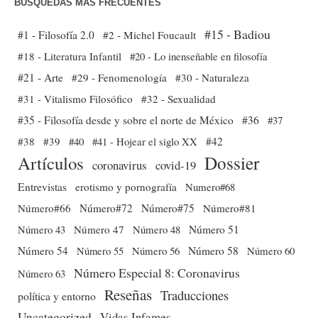
BÚSQUEDAS MÁS FRECUENTES
#15 - Badiou
#1 - Filosofía 2.0
#2 - Michel Foucault
#18 - Literatura Infantil
#20 - Lo inenseñable en filosofía
#21 - Arte
#29 - Fenomenología
#30 - Naturaleza
#31 - Vitalismo Filosófico
#32 - Sexualidad
#35 - Filosofía desde y sobre el norte de México
#36
#37
#38
#39
#40
#41 - Hojear el siglo XX
#42
Dossier
Artículos
coronavirus
covid-19
Entrevistas
erotismo y pornografía
Numero#68
Número#66
Número#72
Número#75
Número#81
Número 51
Número 43
Número 47
Número 48
Número 54
Número 56
Número 58
Número 60
Número 55
Número Especial 8: Coronavirus
Número 63
Reseñas
Traducciones
política y entorno
Uncategorized
Vidas Infames