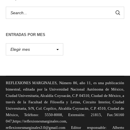
ENTRADAS POR MES
REFLEXIONES MARGINALES, Número 86, año 11, es una publicación
bimestral, editada por la Universidad Nacional Autónoma de México,
Ciudad Universitaria, Alcaldía Coyoacán, C.P. 04510, Ciudad de México, a
través de la Facultad de Filosofía y Letras, Circuito Interior, Ciudad
Universitaria, S/N, Col. Copilco, Alcaldía Coyoacán, C.P. 4510, Ciudad de
México, Teléfono: 5550-8008, Extensión: 21815, Fax:56160
047,https://reflexionesmarginales.com,
reflexionesmarginales3.0@gmail.com Editor responsable: Alberto