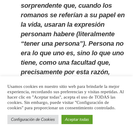
sorprendente que, cuando los
romanos se referían a su papel en
la vida, usaran la expresión
personam habere
(literalmente
“tener una persona”). Persona no
era lo que uno es, sino lo que uno
tiene, como una facultad que,
precisamente por esta razón,
también se podía perder. Por eso,
Usamos cookies en nuestro sitio web para brindarle la mejor
en contra de lo que habitualmente
experiencia, recordando sus preferencias y visitas repetidas. Al
hacer clic en "Aceptar todas", acepta el uso de TODAS las
se asume, el paradigma de la
cookies. Sin embargo, puede visitar "Configuración de
cookies" para proporcionar un consentimiento controlado.
persona no producía una unión
sino una separación. Separación
Configuración de Cookies
Aceptar todas
no solo a unos de otros en función