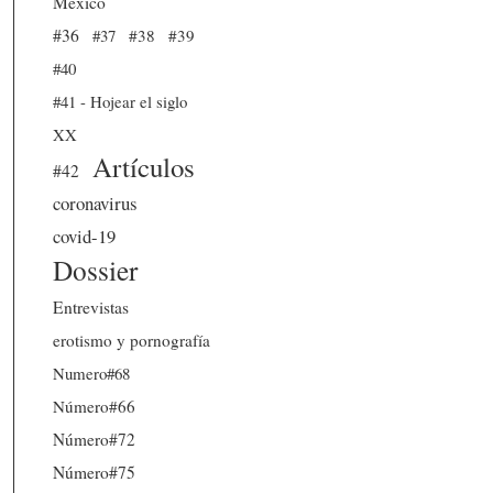
México
#36
#37
#38
#39
#40
#41 - Hojear el siglo
XX
Artículos
#42
coronavirus
covid-19
Dossier
Entrevistas
erotismo y pornografía
Numero#68
Número#66
Número#72
Número#75