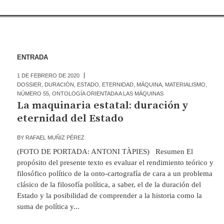
ENTRADA
1 DE FEBRERO DE 2020
DOSSIER
,
DURACIÓN
,
ESTADO
,
ETERNIDAD
,
MÁQUINA
,
MATERIALISMO
,
NÚMERO 55
,
ONTOLOGÍA ORIENTADA A LAS MÁQUINAS
La maquinaria estatal: duración y
eternidad del Estado
BY
RAFAEL MUÑIZ PÉREZ
(FOTO DE PORTADA: ANTONI TÀPIES) Resumen El
propósito del presente texto es evaluar el rendimiento teórico y
filosófico político de la onto-cartografía de cara a un problema
clásico de la filosofía política, a saber, el de la duración del
Estado y la posibilidad de comprender a la historia como la
suma de política y...