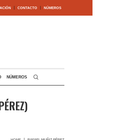
ACIÓN
CONTACTO
NÚMEROS
O
NÚMEROS
PÉREZ)
HOME
RAFAEL MUÑIZ PÉREZ