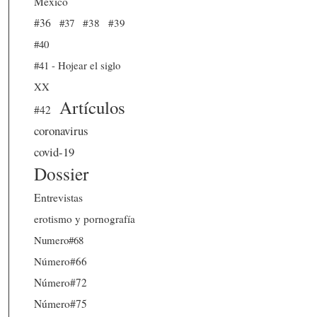
México
#36
#37
#38
#39
#40
#41 - Hojear el siglo
XX
Artículos
#42
coronavirus
covid-19
Dossier
Entrevistas
erotismo y pornografía
Numero#68
Número#66
Número#72
Número#75