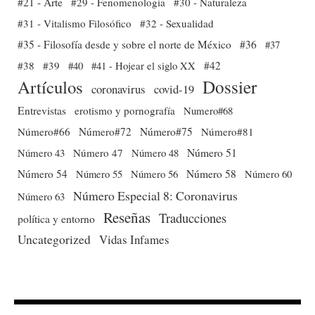
#21 - Arte
#29 - Fenomenología
#30 - Naturaleza
#31 - Vitalismo Filosófico
#32 - Sexualidad
#35 - Filosofía desde y sobre el norte de México
#36
#37
#38
#39
#40
#41 - Hojear el siglo XX
#42
Dossier
Artículos
coronavirus
covid-19
Entrevistas
erotismo y pornografía
Numero#68
Número#66
Número#72
Número#75
Número#81
Número 51
Número 43
Número 47
Número 48
Número 54
Número 56
Número 58
Número 60
Número 55
Número Especial 8: Coronavirus
Número 63
Reseñas
Traducciones
política y entorno
Uncategorized
Vidas Infames