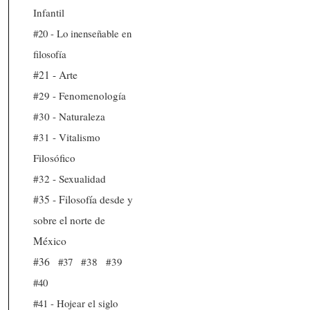
Infantil
#20 - Lo inenseñable en
filosofía
#21 - Arte
#29 - Fenomenología
#30 - Naturaleza
#31 - Vitalismo
Filosófico
#32 - Sexualidad
#35 - Filosofía desde y
sobre el norte de
México
#36
#37
#38
#39
#40
#41 - Hojear el siglo