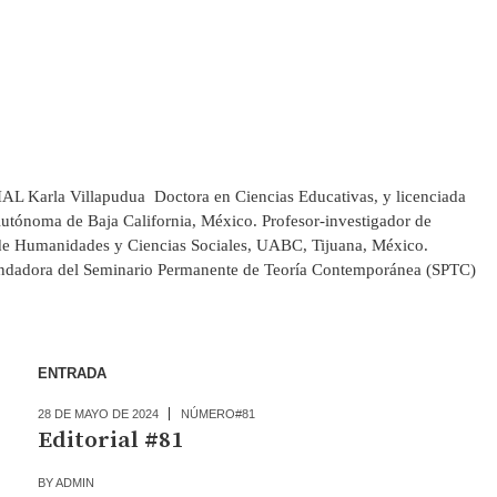
arla Villapudua Doctora en Ciencias Educativas, y licenciada
Autónoma de Baja California, México. Profesor-investigador de
 de Humanidades y Ciencias Sociales, UABC, Tijuana, México.
undadora del Seminario Permanente de Teoría Contemporánea (SPTC)
ENTRADA
28 DE MAYO DE 2024
NÚMERO#81
Editorial #81
BY
ADMIN