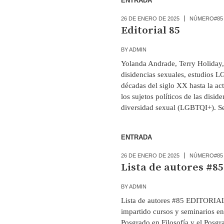
ENTRADA
26 DE ENERO DE 2025
NÚMERO#85
Editorial 85
BY
ADMIN
Yolanda Andrade, Terry Holiday,
disidencias sexuales, estudios L
décadas del siglo XX hasta la ac
los sujetos políticos de las disid
diversidad sexual (LGBTQI+). Se
ENTRADA
26 DE ENERO DE 2025
NÚMERO#85
Lista de autores #85
BY
ADMIN
Lista de autores #85 EDITORIAL
impartido cursos y seminarios en 
Posgrado en Filosofía y el Posgra