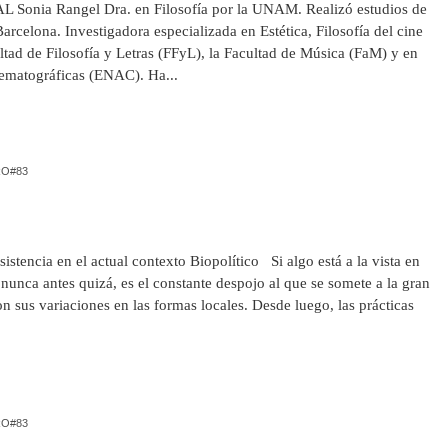
nia Rangel Dra. en Filosofía por la UNAM. Realizó estudios de
rcelona. Investigadora especializada en Estética, Filosofía del cine
ltad de Filosofía y Letras (FFyL), la Facultad de Música (FaM) y en
nematográficas (ENAC). Ha...
O#83
istencia en el actual contexto Biopolítico Si algo está a la vista en
nca antes quizá, es el constante despojo al que se somete a la gran
n sus variaciones en las formas locales. Desde luego, las prácticas
O#83