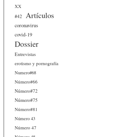
XX
Artículos
#42
coronavirus
covid-19
Dossier
Entrevistas
erotismo y pornografía
Numero#68
Número#66
Número#72
Número#75
Número#81
Número 43
Número 47
Número 48