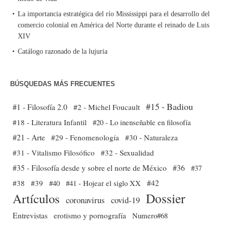
La importancia estratégica del río Mississippi para el desarrollo del
comercio colonial en América del Norte durante el reinado de Luis
XIV
Catálogo razonado de la lujuria
BÚSQUEDAS MÁS FRECUENTES
#15 - Badiou
#1 - Filosofía 2.0
#2 - Michel Foucault
#18 - Literatura Infantil
#20 - Lo inenseñable en filosofía
#21 - Arte
#29 - Fenomenología
#30 - Naturaleza
#31 - Vitalismo Filosófico
#32 - Sexualidad
#35 - Filosofía desde y sobre el norte de México
#36
#37
#38
#39
#40
#41 - Hojear el siglo XX
#42
Dossier
Artículos
coronavirus
covid-19
Entrevistas
erotismo y pornografía
Numero#68