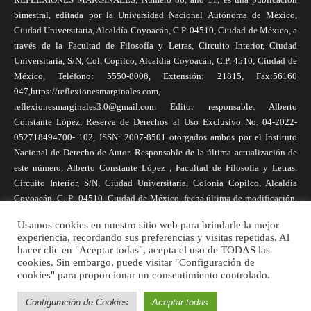
bimestral, editada por la Universidad Nacional Autónoma de México,
Ciudad Universitaria, Alcaldía Coyoacán, C.P. 04510, Ciudad de México, a
través de la Facultad de Filosofía y Letras, Circuito Interior, Ciudad
Universitaria, S/N, Col. Copilco, Alcaldía Coyoacán, C.P. 4510, Ciudad de
México, Teléfono: 5550-8008, Extensión: 21815, Fax:56160
047,https://reflexionesmarginales.com,
reflexionesmarginales3.0@gmail.com Editor responsable: Alberto
Constante López, Reserva de Derechos al Uso Exclusivo No. 04-2022-
052718494700- 102, ISSN: 2007-8501 otorgados ambos por el Instituto
Nacional de Derecho de Autor. Responsable de la última actualización de
este número, Alberto Constante López , Facultad de Filosofía y Letras,
Circuito Interior, S/N, Ciudad Universitaria, Colonia Copilco, Alcaldía
Coyoacán, C. P., 04510, Ciudad de México, fecha última de modificación,
1 de abril de 2025. Las opiniones expresadas por los autores no
Usamos cookies en nuestro sitio web para brindarle la mejor
necesariamente reflejan la postura de la revista, ni de Universidad Nacional
experiencia, recordando sus preferencias y visitas repetidas. Al
Autónoma de México. Los autores son responsables de los contenidos de
hacer clic en "Aceptar todas", acepta el uso de TODAS las
sus artículos. Se autoriza la reproducción total o parcial de los textos aquí
cookies. Sin embargo, puede visitar "Configuración de
cookies" para proporcionar un consentimiento controlado.
publicados siempre y cuando se cite la fuente completa y la dirección
electrónica de la publicación.
Configuración de Cookies
Aceptar todas