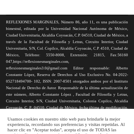
REFLEXIONES MARGINALES, Número 86, año 11, es una publicación
bimestral, editada por la Universidad Nacional Autónoma de México,
Ciudad Universitaria, Alcaldía Coyoacán, C.P. 04510, Ciudad de México, a
través de la Facultad de Filosofía y Letras, Circuito Interior, Ciudad
Universitaria, S/N, Col. Copilco, Alcaldía Coyoacán, C.P. 4510, Ciudad de
México, Teléfono: 5550-8008, Extensión: 21815, Fax:56160
047,https://reflexionesmarginales.com,
reflexionesmarginales3.0@gmail.com Editor responsable: Alberto
Constante López, Reserva de Derechos al Uso Exclusivo No. 04-2022-
052718494700- 102, ISSN: 2007-8501 otorgados ambos por el Instituto
Nacional de Derecho de Autor. Responsable de la última actualización de
este número, Alberto Constante López , Facultad de Filosofía y Letras,
Circuito Interior, S/N, Ciudad Universitaria, Colonia Copilco, Alcaldía
Coyoacán, C. P., 04510, Ciudad de México, fecha última de modificación,
1 de abril de 2025. Las opiniones expresadas por los autores no
Usamos cookies en nuestro sitio web para brindarle la mejor
necesariamente reflejan la postura de la revista, ni de Universidad Nacional
experiencia, recordando sus preferencias y visitas repetidas. Al
Autónoma de México. Los autores son responsables de los contenidos de
hacer clic en "Aceptar todas", acepta el uso de TODAS las
sus artículos. Se autoriza la reproducción total o parcial de los textos aquí