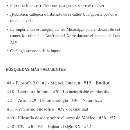
Filosofía forense: reflexiones marginales sobre el cadáver
¿Población callejera o habitante de la calle? Una apuesta por otro
modo de vida
La importancia estratégica del río Mississippi para el desarrollo del
comercio colonial en América del Norte durante el reinado de Luis
XIV
Catálogo razonado de la lujuria
BÚSQUEDAS MÁS FRECUENTES
#15 - Badiou
#1 - Filosofía 2.0
#2 - Michel Foucault
#18 - Literatura Infantil
#20 - Lo inenseñable en filosofía
#21 - Arte
#29 - Fenomenología
#30 - Naturaleza
#31 - Vitalismo Filosófico
#32 - Sexualidad
#35 - Filosofía desde y sobre el norte de México
#36
#37
#38
#39
#40
#41 - Hojear el siglo XX
#42