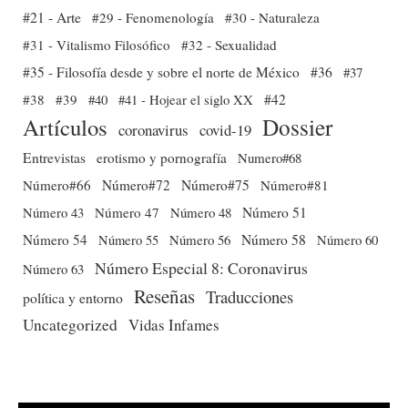
#21 - Arte
#29 - Fenomenología
#30 - Naturaleza
#31 - Vitalismo Filosófico
#32 - Sexualidad
#35 - Filosofía desde y sobre el norte de México
#36
#37
#38
#39
#40
#41 - Hojear el siglo XX
#42
Dossier
Artículos
coronavirus
covid-19
Entrevistas
erotismo y pornografía
Numero#68
Número#66
Número#72
Número#75
Número#81
Número 51
Número 43
Número 47
Número 48
Número 54
Número 56
Número 58
Número 60
Número 55
Número Especial 8: Coronavirus
Número 63
Reseñas
Traducciones
política y entorno
Uncategorized
Vidas Infames