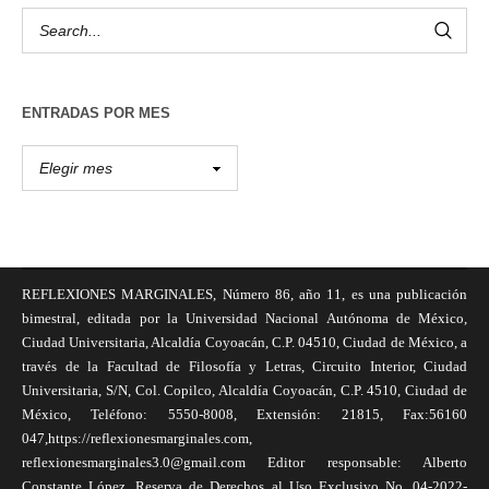
ENTRADAS POR MES
REFLEXIONES MARGINALES, Número 86, año 11, es una publicación
bimestral, editada por la Universidad Nacional Autónoma de México,
Ciudad Universitaria, Alcaldía Coyoacán, C.P. 04510, Ciudad de México, a
través de la Facultad de Filosofía y Letras, Circuito Interior, Ciudad
Universitaria, S/N, Col. Copilco, Alcaldía Coyoacán, C.P. 4510, Ciudad de
México, Teléfono: 5550-8008, Extensión: 21815, Fax:56160
047,https://reflexionesmarginales.com,
reflexionesmarginales3.0@gmail.com Editor responsable: Alberto
Constante López, Reserva de Derechos al Uso Exclusivo No. 04-2022-