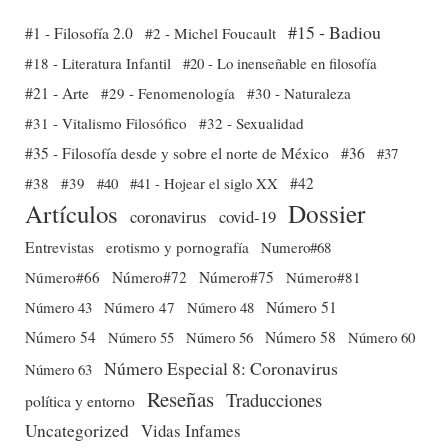
#15 - Badiou
#1 - Filosofía 2.0
#2 - Michel Foucault
#18 - Literatura Infantil
#20 - Lo inenseñable en filosofía
#21 - Arte
#29 - Fenomenología
#30 - Naturaleza
#31 - Vitalismo Filosófico
#32 - Sexualidad
#35 - Filosofía desde y sobre el norte de México
#36
#37
#38
#39
#40
#41 - Hojear el siglo XX
#42
Dossier
Artículos
coronavirus
covid-19
Entrevistas
erotismo y pornografía
Numero#68
Número#66
Número#72
Número#75
Número#81
Número 51
Número 43
Número 47
Número 48
Número 54
Número 56
Número 58
Número 60
Número 55
Número Especial 8: Coronavirus
Número 63
Reseñas
Traducciones
política y entorno
Uncategorized
Vidas Infames