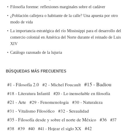
Filosofía forense: reflexiones marginales sobre el cadáver
¿Población callejera o habitante de la calle? Una apuesta por otro
modo de vida
La importancia estratégica del río Mississippi para el desarrollo del
comercio colonial en América del Norte durante el reinado de Luis
XIV
Catálogo razonado de la lujuria
BÚSQUEDAS MÁS FRECUENTES
#15 - Badiou
#1 - Filosofía 2.0
#2 - Michel Foucault
#18 - Literatura Infantil
#20 - Lo inenseñable en filosofía
#21 - Arte
#29 - Fenomenología
#30 - Naturaleza
#31 - Vitalismo Filosófico
#32 - Sexualidad
#35 - Filosofía desde y sobre el norte de México
#36
#37
#38
#39
#40
#41 - Hojear el siglo XX
#42