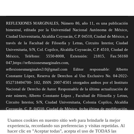
REFLEXIONES MARGINALES, Número 86, año 11, es una publicación
bimestral, editada por la Universidad Nacional Autónoma de México,
Ciudad Universitaria, Alcaldía Coyoacán, C.P. 04510, Ciudad de México, a
través de la Facultad de Filosofía y Letras, Circuito Interior, Ciudad
Universitaria, S/N, Col. Copilco, Alcaldía Coyoacán, C.P. 4510, Ciudad de
México, Teléfono: 5550-8008, Extensión: 21815, Fax:56160
047,https://reflexionesmarginales.com,
reflexionesmarginales3.0@gmail.com Editor responsable: Alberto
Constante López, Reserva de Derechos al Uso Exclusivo No. 04-2022-
052718494700- 102, ISSN: 2007-8501 otorgados ambos por el Instituto
Nacional de Derecho de Autor. Responsable de la última actualización de
este número, Alberto Constante López , Facultad de Filosofía y Letras,
Circuito Interior, S/N, Ciudad Universitaria, Colonia Copilco, Alcaldía
Coyoacán, C. P., 04510, Ciudad de México, fecha última de modificación,
1 de abril de 2025. Las opiniones expresadas por los autores no
Usamos cookies en nuestro sitio web para brindarle la mejor
necesariamente reflejan la postura de la revista, ni de Universidad Nacional
experiencia, recordando sus preferencias y visitas repetidas. Al
Autónoma de México. Los autores son responsables de los contenidos de
hacer clic en "Aceptar todas", acepta el uso de TODAS las