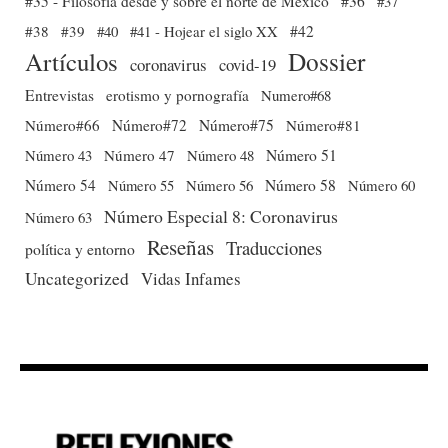
#35 - Filosofía desde y sobre el norte de México
#36
#37
#38
#39
#40
#41 - Hojear el siglo XX
#42
Dossier
Artículos
coronavirus
covid-19
Entrevistas
erotismo y pornografía
Numero#68
Número#66
Número#72
Número#75
Número#81
Número 51
Número 43
Número 47
Número 48
Número 54
Número 56
Número 58
Número 60
Número 55
Número Especial 8: Coronavirus
Número 63
Reseñas
Traducciones
política y entorno
Uncategorized
Vidas Infames