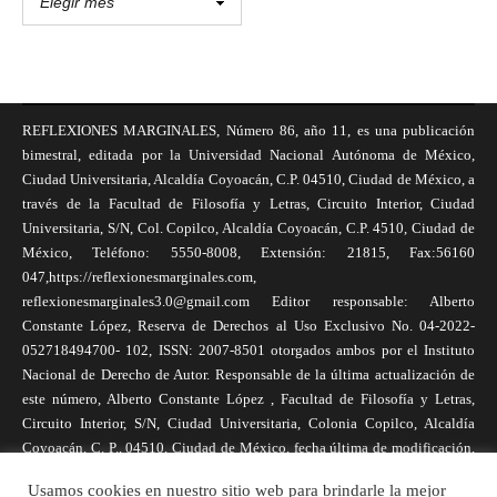
REFLEXIONES MARGINALES, Número 86, año 11, es una publicación
bimestral, editada por la Universidad Nacional Autónoma de México,
Ciudad Universitaria, Alcaldía Coyoacán, C.P. 04510, Ciudad de México, a
través de la Facultad de Filosofía y Letras, Circuito Interior, Ciudad
Universitaria, S/N, Col. Copilco, Alcaldía Coyoacán, C.P. 4510, Ciudad de
México, Teléfono: 5550-8008, Extensión: 21815, Fax:56160
047,https://reflexionesmarginales.com,
reflexionesmarginales3.0@gmail.com Editor responsable: Alberto
Constante López, Reserva de Derechos al Uso Exclusivo No. 04-2022-
052718494700- 102, ISSN: 2007-8501 otorgados ambos por el Instituto
Nacional de Derecho de Autor. Responsable de la última actualización de
este número, Alberto Constante López , Facultad de Filosofía y Letras,
Circuito Interior, S/N, Ciudad Universitaria, Colonia Copilco, Alcaldía
Coyoacán, C. P., 04510, Ciudad de México, fecha última de modificación,
1 de abril de 2025. Las opiniones expresadas por los autores no
Usamos cookies en nuestro sitio web para brindarle la mejor
necesariamente reflejan la postura de la revista, ni de Universidad Nacional