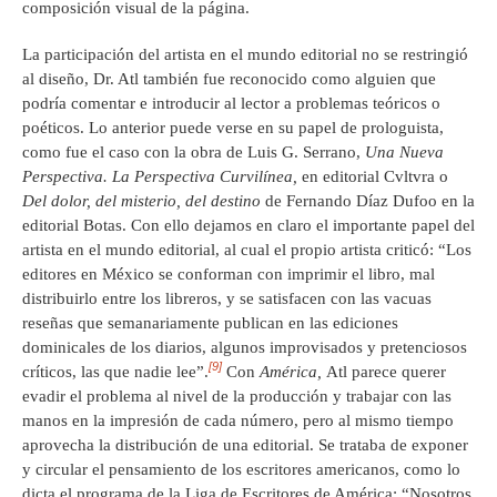
composición visual de la página.
La participación del artista en el mundo editorial no se restringió
al diseño, Dr. Atl también fue reconocido como alguien que
podría comentar e introducir al lector a problemas teóricos o
poéticos. Lo anterior puede verse en su papel de prologuista,
como fue el caso con la obra de Luis G. Serrano,
Una Nueva
Perspectiva. La Perspectiva Curvilínea,
en editorial Cvltvra o
Del dolor, del misterio, del destino
de Fernando Díaz Dufoo en la
editorial Botas. Con ello dejamos en claro el importante papel del
artista en el mundo editorial, al cual el propio artista criticó: “Los
editores en México se conforman con imprimir el libro, mal
distribuirlo entre los libreros, y se satisfacen con las vacuas
reseñas que semanariamente publican en las ediciones
dominicales de los diarios, algunos improvisados y pretenciosos
[9]
críticos, las que nadie lee”.
Con
América,
Atl parece querer
evadir el problema al nivel de la producción y trabajar con las
manos en la impresión de cada número, pero al mismo tiempo
aprovecha la distribución de una editorial. Se trataba de exponer
y circular el pensamiento de los escritores americanos, como lo
dicta el programa de la Liga de Escritores de América: “Nosotros