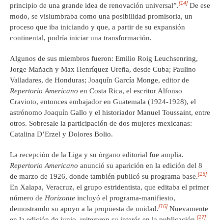
[14]
principio de una grande idea de renovación universal”.
De ese
modo, se vislumbraba como una posibilidad promisoria, un
proceso que iba iniciando y que, a partir de su expansión
continental, podría iniciar una transformación.
Algunos de sus miembros fueron: Emilio Roig Leuchsenring,
Jorge Mañach y Max Henríquez Ureña, desde Cuba; Paulino
Valladares, de Honduras; Joaquín García Monge, editor de
Repertorio Americano
en Costa Rica, el escritor Alfonso
Cravioto, entonces embajador en Guatemala (1924-1928), el
astrónomo Joaquín Gallo y el historiador Manuel Toussaint, entre
otros. Sobresale la participación de dos mujeres mexicanas:
Catalina D’Erzel y Dolores Bolio.
La recepción de la Liga y su órgano editorial fue amplia.
Repertorio Americano
anunció su aparición en la edición del 8
[15]
de marzo de 1926, donde también publicó su programa base.
En Xalapa, Veracruz, el grupo estridentista, que editaba el primer
número de
Horizonte
incluyó el programa-manifiesto,
[16]
demostrando su apoyo a la propuesta de unidad.
Nuevamente
[17]
en la edición de junio, reiteraron su interés en la publicación
.