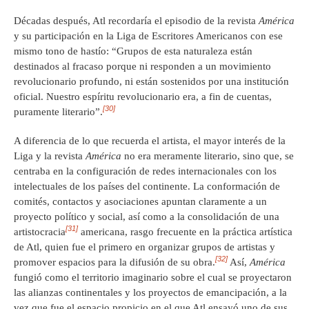
Décadas después, Atl recordaría el episodio de la revista
América
y su participación en la Liga de Escritores Americanos con ese
mismo tono de hastío: “Grupos de esta naturaleza están
destinados al fracaso porque ni responden a un movimiento
revolucionario profundo, ni están sostenidos por una institución
oficial. Nuestro espíritu revolucionario era, a fin de cuentas,
[30]
puramente literario”.
A diferencia de lo que recuerda el artista, el mayor interés de la
Liga y la revista
América
no era meramente literario, sino que, se
centraba en la configuración de redes internacionales con los
intelectuales de los países del continente. La conformación de
comités, contactos y asociaciones apuntan claramente a un
proyecto político y social, así como a la consolidación de una
[31]
artistocracia
americana, rasgo frecuente en la práctica artística
de Atl, quien fue el primero en organizar grupos de artistas y
[32]
promover espacios para la difusión de su obra.
Así,
América
fungió como el territorio imaginario sobre el cual se proyectaron
las alianzas continentales y los proyectos de emancipación, a la
vez que fue el espacio propicio en el que Atl ensayó uno de sus