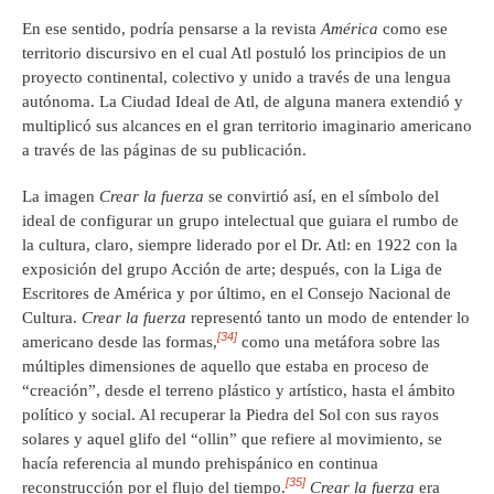
En ese sentido, podría pensarse a la revista
América
como ese
territorio discursivo en el cual Atl postuló los principios de un
proyecto continental, colectivo y unido a través de una lengua
autónoma. La Ciudad Ideal de Atl, de alguna manera extendió y
multiplicó sus alcances en el gran territorio imaginario americano
a través de las páginas de su publicación.
La imagen
Crear la fuerza
se convirtió así, en el símbolo del
ideal de configurar un grupo intelectual que guiara el rumbo de
la cultura, claro, siempre liderado por el Dr. Atl: en 1922 con la
exposición del grupo Acción de arte; después, con la Liga de
Escritores de América y por último, en el Consejo Nacional de
Cultura.
Crear la fuerza
representó tanto un modo de entender lo
[34]
americano desde las formas,
como una metáfora sobre las
múltiples dimensiones de aquello que estaba en proceso de
“creación”, desde el terreno plástico y artístico, hasta el ámbito
político y social. Al recuperar la Piedra del Sol con sus rayos
solares y aquel glifo del “ollin” que refiere al movimiento, se
hacía referencia al mundo prehispánico en continua
[35]
reconstrucción por el flujo del tiempo.
Crear la fuerza
era