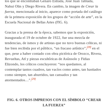
los que se encontraban Genaro Estrada, José Juan Tablada,
Nahui Olin y Diego Rivera. En cambio, la imagen de
Crear la
fuerza,
mencionada al inicio, aparece como portada del catálogo
de la primera exposición de los grupos de “acción de arte”, en la
Escuela Nacional de Bellas Artes (FIG. 6).
Gracias a la prensa de la época, sabemos que la exposición,
inaugurada el 19 de octubre de 1922, fue una mezcla de
tendencias, de ismos y de artistas que no tuvo buenas críticas, ni
[28]
fue bien recibida por el público, “un fracaso artístico”,
en el
que, pese a haber contado con obra pictórica de Orozco, Rivera,
Revueltas, Atl y piezas escultóricas de Asúnsolo y Fidias
Elizondo, los críticos concluyeron: “nos quedamos, al
contemplar tantos cuadros, tan vacíos como antes, tan hastiados
como siempre, tan aburridos, tan cansados y tan
[29]
atormentados…”.
FIG. 6. OTROS IMPRESOS CON EL SÍMBOLO “CREAR
LA FUERZA”