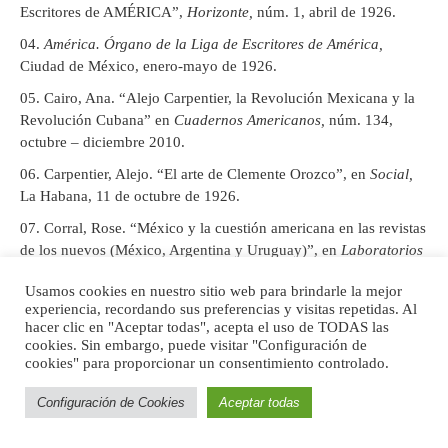
Escritores de AMÉRICA”,
Horizonte,
núm. 1, abril de 1926.
América. Órgano de la Liga de Escritores de América,
Ciudad de México, enero-mayo de 1926.
Cairo, Ana. “Alejo Carpentier, la Revolución Mexicana y la
Revolución Cubana” en
Cuadernos Americanos,
núm. 134,
octubre – diciembre 2010.
Carpentier, Alejo. “El arte de Clemente Orozco”, en
Social,
La Habana, 11 de octubre de 1926.
Corral, Rose. “México y la cuestión americana en las revistas
de los nuevos (México, Argentina y Uruguay)”, en
Laboratorios
de lo nuevo. Revistas literarias y culturales de México, España y
Usamos cookies en nuestro sitio web para brindarle la mejor
el Río de la Plata en la década de 1920.
Editado por Rose
experiencia, recordando sus preferencias y visitas repetidas. Al
Corral, Anthony Stanton y James Valender. México: El Colegio
hacer clic en "Aceptar todas", acepta el uso de TODAS las
de México, 2018.
cookies. Sin embargo, puede visitar "Configuración de
cookies" para proporcionar un consentimiento controlado.
Atl. “Cuando la cubierta se convirtió en escaparate:
Ediciones Botas”, en
México ilustrado. Libros, revistas y
Configuración de Cookies
Aceptar todas
carteles, 1920-1950.
Ed. por Salvador Albiñana. Valencia,
Editorial RM / Consejo Nacional para la Cultura y las Artes,