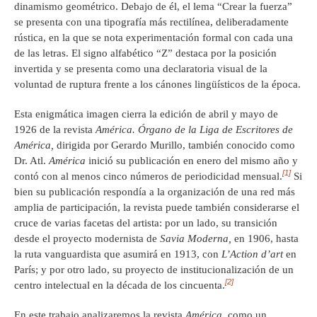
dinamismo geométrico. Debajo de él, el lema “Crear la fuerza”
se presenta con una tipografía más rectilínea, deliberadamente
rústica, en la que se nota experimentación formal con cada una
de las letras. El signo alfabético “Z” destaca por la posición
invertida y se presenta como una declaratoria visual de la
voluntad de ruptura frente a los cánones lingüísticos de la época.
Esta enigmática imagen cierra la edición de abril y mayo de
1926 de la revista
América. Órgano de la Liga de Escritores de
América,
dirigida por Gerardo Murillo, también conocido como
Dr. Atl.
América
inició su publicación en enero del mismo año y
[1]
contó con al menos cinco números de periodicidad mensual.
Si
bien su publicación respondía a la organización de una red más
amplia de participación, la revista puede también considerarse el
cruce de varias facetas del artista: por un lado, su transición
desde el proyecto modernista de
Savia Moderna,
en 1906, hasta
la ruta vanguardista que asumirá en 1913, con
L’Action d’art
en
París; y por otro lado, su proyecto de institucionalización de un
[2]
centro intelectual en la década de los cincuenta.
En este trabajo analizaremos la revista
América,
como un