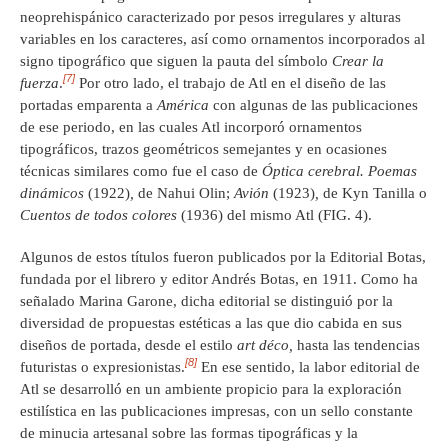
neoprehispánico caracterizado por pesos irregulares y alturas
variables en los caracteres, así como ornamentos incorporados al
signo tipográfico que siguen la pauta del símbolo
Crear la
[7]
fuerza
.
Por otro lado, el trabajo de Atl en el diseño de las
portadas emparenta a
América
con algunas de las publicaciones
de ese periodo, en las cuales Atl incorporó ornamentos
tipográficos, trazos geométricos semejantes y en ocasiones
técnicas similares como fue el caso de
Óptica cerebral. Poemas
dinámicos
(1922)
,
de Nahui Olin;
Avión
(1923)
,
de Kyn Tanilla o
Cuentos de todos colores
(1936) del mismo Atl (FIG. 4).
Algunos de estos títulos fueron publicados por la Editorial Botas,
fundada por el librero y editor Andrés Botas, en 1911. Como ha
señalado Marina Garone, dicha editorial se distinguió por la
diversidad de propuestas estéticas a las que dio cabida en sus
diseños de portada, desde el estilo
art déco,
hasta las tendencias
[8]
futuristas o expresionistas.
En ese sentido, la labor editorial de
Atl se desarrolló en un ambiente propicio para la exploración
estilística en las publicaciones impresas, con un sello constante
de minucia artesanal sobre las formas tipográficas y la