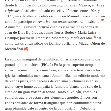
desde la publicación de
Las artes populares en México,
en 1922,
e
Iglesias de México,
editado en seis volúmenes entre 1924 y
1927, uno de ellos en colaboración con Manuel Toussaint, quien
[4]
también participó en
América
con textos sobre arte mexicano.
Asimismo, la revista incluyó cuentos y narraciones cortas de
Juan de Dios Bojórquez, Jaime Torres Bodet y María Luisa
[5]
Ocampo; poesía de Francisco Monterde y María del Mar,
así
como textos ensayísticos de Delfino Torijano y Miguel Othón de
[6]
Mendizábal.
La edición inaugural de la publicación arrancó con una lujosa
portada policromática. (FIG. 2) En la parte superior ocupan la
superficie una cúpula y una torre, ambas características de las
iglesias coloniales mexicanas. Junto a ellas, un edificio moderno
de varios pisos, con decenas de ventanas y chimeneas en su
techo, cuyo humo acompaña la fumarola blanca que sale de la
cima de un gran volcán al fondo. Tanto el volcán, como las
sombras que proyectan estos elementos arquitectónicos son
zonas azuladas de forma triangular que dan continuidad a una
gran pirámide café al centro de la composición. Debajo, la