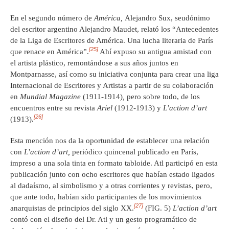
En el segundo número de
América,
Alejandro Sux, seudónimo
del escritor argentino Alejandro Maudet, relató los “Antecedentes
de la Liga de Escritores de América. Una lucha literaria de París
[25]
que renace en América”.
Ahí expuso su antigua amistad con
el artista plástico, remontándose a sus años juntos en
Montparnasse, así como su iniciativa conjunta para crear una liga
Internacional de Escritores y Artistas a partir de su colaboración
en
Mundial Magazine
(1911-1914)
,
pero sobre todo, de los
encuentros entre su revista
Ariel
(1912-1913) y
L’action d’art
[26]
(1913)
.
Esta mención nos da la oportunidad de establecer una relación
con
L’action d’art,
periódico quincenal publicado en París,
impreso a una sola tinta en formato tabloide. Atl participó en esta
publicación junto con ocho escritores que habían estado ligados
al dadaísmo, al simbolismo y a otras corrientes y revistas, pero,
que ante todo, habían sido participantes de los movimientos
[27]
anarquistas de principios del siglo XX.
(FIG. 5)
L’action d’art
contó con el diseño del Dr. Atl y un gesto programático de