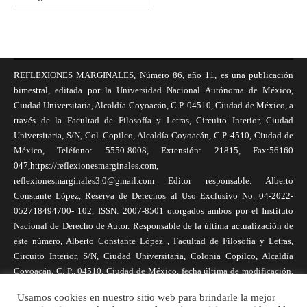
REFLEXIONES MARGINALES, Número 86, año 11, es una publicación
bimestral, editada por la Universidad Nacional Autónoma de México,
Ciudad Universitaria, Alcaldía Coyoacán, C.P. 04510, Ciudad de México, a
través de la Facultad de Filosofía y Letras, Circuito Interior, Ciudad
Universitaria, S/N, Col. Copilco, Alcaldía Coyoacán, C.P. 4510, Ciudad de
México, Teléfono: 5550-8008, Extensión: 21815, Fax:56160
047,https://reflexionesmarginales.com,
reflexionesmarginales3.0@gmail.com Editor responsable: Alberto
Constante López, Reserva de Derechos al Uso Exclusivo No. 04-2022-
052718494700- 102, ISSN: 2007-8501 otorgados ambos por el Instituto
Nacional de Derecho de Autor. Responsable de la última actualización de
este número, Alberto Constante López , Facultad de Filosofía y Letras,
Circuito Interior, S/N, Ciudad Universitaria, Colonia Copilco, Alcaldía
Coyoacán, C. P., 04510, Ciudad de México, fecha última de modificación,
1 de abril de 2025. Las opiniones expresadas por los autores no
Usamos cookies en nuestro sitio web para brindarle la mejor
necesariamente reflejan la postura de la revista, ni de Universidad Nacional