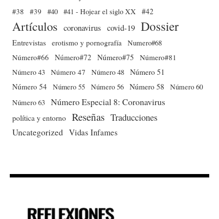
#38
#39
#40
#41 - Hojear el siglo XX
#42
Dossier
Artículos
coronavirus
covid-19
Entrevistas
erotismo y pornografía
Numero#68
Número#66
Número#72
Número#75
Número#81
Número 51
Número 43
Número 47
Número 48
Número 54
Número 56
Número 58
Número 60
Número 55
Número Especial 8: Coronavirus
Número 63
Reseñas
Traducciones
política y entorno
Uncategorized
Vidas Infames