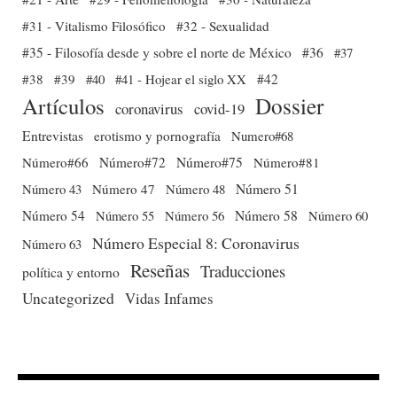
#31 - Vitalismo Filosófico
#32 - Sexualidad
#35 - Filosofía desde y sobre el norte de México
#36
#37
#38
#39
#40
#41 - Hojear el siglo XX
#42
Dossier
Artículos
coronavirus
covid-19
Entrevistas
erotismo y pornografía
Numero#68
Número#66
Número#72
Número#75
Número#81
Número 51
Número 43
Número 47
Número 48
Número 54
Número 56
Número 58
Número 60
Número 55
Número Especial 8: Coronavirus
Número 63
Reseñas
Traducciones
política y entorno
Uncategorized
Vidas Infames