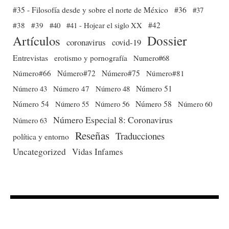
#35 - Filosofía desde y sobre el norte de México
#36
#37
#38
#39
#40
#41 - Hojear el siglo XX
#42
Dossier
Artículos
coronavirus
covid-19
Entrevistas
erotismo y pornografía
Numero#68
Número#66
Número#72
Número#75
Número#81
Número 51
Número 43
Número 47
Número 48
Número 54
Número 56
Número 58
Número 60
Número 55
Número Especial 8: Coronavirus
Número 63
Reseñas
Traducciones
política y entorno
Uncategorized
Vidas Infames