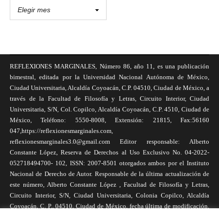
REFLEXIONES MARGINALES, Número 86, año 11, es una publicación
bimestral, editada por la Universidad Nacional Autónoma de México,
Ciudad Universitaria, Alcaldía Coyoacán, C.P. 04510, Ciudad de México, a
través de la Facultad de Filosofía y Letras, Circuito Interior, Ciudad
Universitaria, S/N, Col. Copilco, Alcaldía Coyoacán, C.P. 4510, Ciudad de
México, Teléfono: 5550-8008, Extensión: 21815, Fax:56160
047,https://reflexionesmarginales.com,
reflexionesmarginales3.0@gmail.com Editor responsable: Alberto
Constante López, Reserva de Derechos al Uso Exclusivo No. 04-2022-
052718494700- 102, ISSN: 2007-8501 otorgados ambos por el Instituto
Nacional de Derecho de Autor. Responsable de la última actualización de
este número, Alberto Constante López , Facultad de Filosofía y Letras,
Circuito Interior, S/N, Ciudad Universitaria, Colonia Copilco, Alcaldía
Coyoacán, C. P., 04510, Ciudad de México, fecha última de modificación,
1 de abril de 2025. Las opiniones expresadas por los autores no