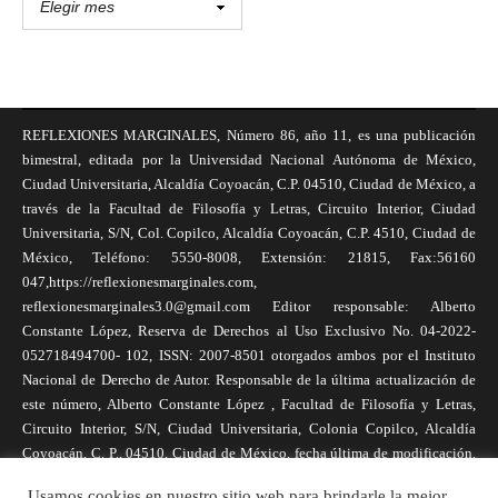
REFLEXIONES MARGINALES, Número 86, año 11, es una publicación
bimestral, editada por la Universidad Nacional Autónoma de México,
Ciudad Universitaria, Alcaldía Coyoacán, C.P. 04510, Ciudad de México, a
través de la Facultad de Filosofía y Letras, Circuito Interior, Ciudad
Universitaria, S/N, Col. Copilco, Alcaldía Coyoacán, C.P. 4510, Ciudad de
México, Teléfono: 5550-8008, Extensión: 21815, Fax:56160
047,https://reflexionesmarginales.com,
reflexionesmarginales3.0@gmail.com Editor responsable: Alberto
Constante López, Reserva de Derechos al Uso Exclusivo No. 04-2022-
052718494700- 102, ISSN: 2007-8501 otorgados ambos por el Instituto
Nacional de Derecho de Autor. Responsable de la última actualización de
este número, Alberto Constante López , Facultad de Filosofía y Letras,
Circuito Interior, S/N, Ciudad Universitaria, Colonia Copilco, Alcaldía
Coyoacán, C. P., 04510, Ciudad de México, fecha última de modificación,
1 de abril de 2025. Las opiniones expresadas por los autores no
Usamos cookies en nuestro sitio web para brindarle la mejor