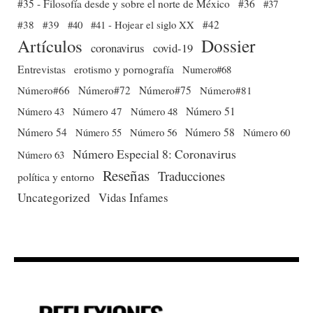
#35 - Filosofía desde y sobre el norte de México
#36
#37
#38
#39
#40
#41 - Hojear el siglo XX
#42
Dossier
Artículos
coronavirus
covid-19
Entrevistas
erotismo y pornografía
Numero#68
Número#66
Número#72
Número#75
Número#81
Número 51
Número 43
Número 47
Número 48
Número 54
Número 56
Número 58
Número 60
Número 55
Número Especial 8: Coronavirus
Número 63
Reseñas
Traducciones
política y entorno
Uncategorized
Vidas Infames