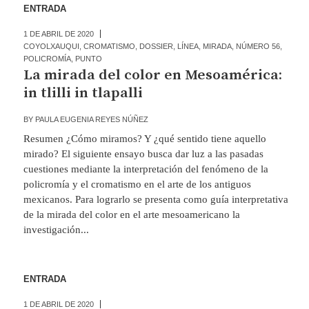
ENTRADA
1 DE ABRIL DE 2020
COYOLXAUQUI
,
CROMATISMO
,
DOSSIER
,
LÍNEA
,
MIRADA
,
NÚMERO 56
,
POLICROMÍA
,
PUNTO
La mirada del color en Mesoamérica:
in tlilli in tlapalli
BY
PAULA EUGENIA REYES NÚÑEZ
Resumen ¿Cómo miramos? Y ¿qué sentido tiene aquello
mirado? El siguiente ensayo busca dar luz a las pasadas
cuestiones mediante la interpretación del fenómeno de la
policromía y el cromatismo en el arte de los antiguos
mexicanos. Para lograrlo se presenta como guía interpretativa
de la mirada del color en el arte mesoamericano la
investigación...
ENTRADA
1 DE ABRIL DE 2020