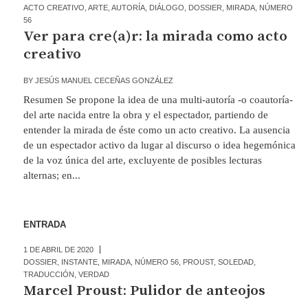
ACTO CREATIVO
,
ARTE
,
AUTORÍA
,
DIÁLOGO
,
DOSSIER
,
MIRADA
,
NÚMERO
56
Ver para cre(a)r: la mirada como acto
creativo
BY
JESÚS MANUEL CECEÑAS GONZÁLEZ
Resumen Se propone la idea de una multi-autoría -o coautoría-
del arte nacida entre la obra y el espectador, partiendo de
entender la mirada de éste como un acto creativo. La ausencia
de un espectador activo da lugar al discurso o idea hegemónica
de la voz única del arte, excluyente de posibles lecturas
alternas; en...
ENTRADA
1 DE ABRIL DE 2020
DOSSIER
,
INSTANTE
,
MIRADA
,
NÚMERO 56
,
PROUST
,
SOLEDAD
,
TRADUCCIÓN
,
VERDAD
Marcel Proust: Pulidor de anteojos