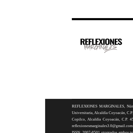
REFLEXIONES MARGINALES, Número 8
Universitaria, Alcaldía Coyoacán, C.P.
Copilco, Alcaldía Coyoacán, C.P. 4
reflexionesmarginales3.0@gmail.com 
ISSN: 2007-8501 otorgados ambos por 