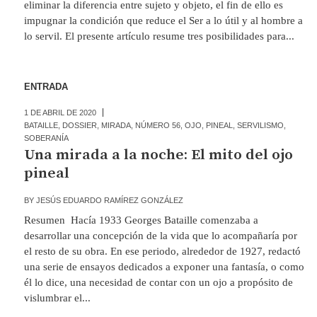
eliminar la diferencia entre sujeto y objeto, el fin de ello es
impugnar la condición que reduce el Ser a lo útil y al hombre a
lo servil. El presente artículo resume tres posibilidades para...
ENTRADA
1 DE ABRIL DE 2020
BATAILLE
,
DOSSIER
,
MIRADA
,
NÚMERO 56
,
OJO
,
PINEAL
,
SERVILISMO
,
SOBERANÍA
Una mirada a la noche: El mito del ojo
pineal
BY
JESÚS EDUARDO RAMÍREZ GONZÁLEZ
Resumen Hacía 1933 Georges Bataille comenzaba a
desarrollar una concepción de la vida que lo acompañaría por
el resto de su obra. En ese periodo, alrededor de 1927, redactó
una serie de ensayos dedicados a exponer una fantasía, o como
él lo dice, una necesidad de contar con un ojo a propósito de
vislumbrar el...