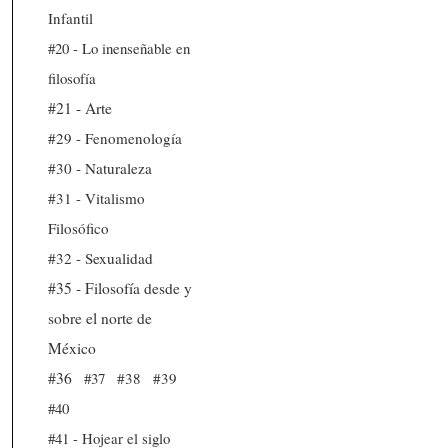
Infantil
#20 - Lo inenseñable en
filosofía
#21 - Arte
#29 - Fenomenología
#30 - Naturaleza
#31 - Vitalismo
Filosófico
#32 - Sexualidad
#35 - Filosofía desde y
sobre el norte de
México
#36
#37
#38
#39
#40
#41 - Hojear el siglo