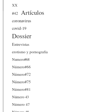
XX
Artículos
#42
coronavirus
covid-19
Dossier
Entrevistas
erotismo y pornografía
Numero#68
Número#66
Número#72
Número#75
Número#81
Número 43
Número 47
Número 48