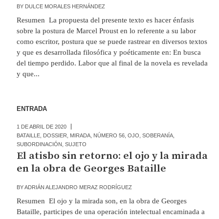
BY
DULCE MORALES HERNÁNDEZ
Resumen La propuesta del presente texto es hacer énfasis
sobre la postura de Marcel Proust en lo referente a su labor
como escritor, postura que se puede rastrear en diversos textos
y que es desarrollada filosófica y poéticamente en: En busca
del tiempo perdido. Labor que al final de la novela es revelada
y que...
ENTRADA
1 DE ABRIL DE 2020
BATAILLE
,
DOSSIER
,
MIRADA
,
NÚMERO 56
,
OJO
,
SOBERANÍA
,
SUBORDINACIÓN
,
SUJETO
El atisbo sin retorno: el ojo y la mirada
en la obra de Georges Bataille
BY
ADRIÁN ALEJANDRO MERAZ RODRÍGUEZ
Resumen El ojo y la mirada son, en la obra de Georges
Bataille, participes de una operación intelectual encaminada a