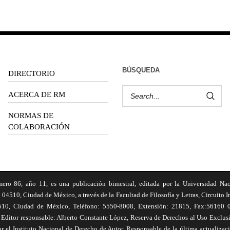
BÚSQUEDA
DIRECTORIO
ACERCA DE RM
NORMAS DE
COLABORACIÓN
6, año 11, es una publicación bimestral, editada por la Universidad Na
 04510, Ciudad de México, a través de la Facultad de Filosofía y Letras, Circuito In
510, Ciudad de México, Teléfono: 5550-8008, Extensión: 21815, Fax:56160 047
Editor responsable: Alberto Constante López, Reserva de Derechos al Uso Excl
el Instituto Nacional de Derecho de Autor. Responsable de la última actualizac