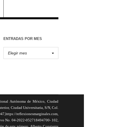
ENTRADAS POR MES
cional Autónoma de México, Ciudad
terior, Ciudad Universitaria, S/N, Col.
,https://reflexionesmarginales.com,
usivo No. 04-2022-052718494700- 102,
ión de este número, Alberto Constante