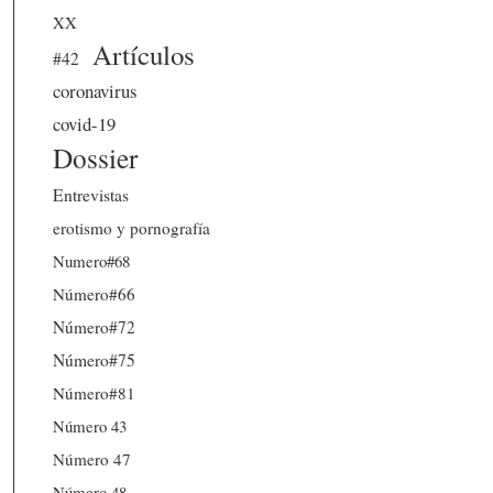
XX
Artículos
#42
coronavirus
covid-19
Dossier
Entrevistas
erotismo y pornografía
Numero#68
Número#66
Número#72
Número#75
Número#81
Número 43
Número 47
Número 48