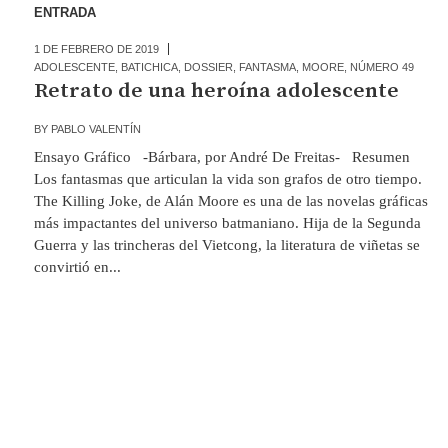
ENTRADA
1 DE FEBRERO DE 2019
ADOLESCENTE
,
BATICHICA
,
DOSSIER
,
FANTASMA
,
MOORE
,
NÚMERO 49
Retrato de una heroína adolescente
BY
PABLO VALENTÍN
Ensayo Gráfico -Bárbara, por André De Freitas- Resumen
Los fantasmas que articulan la vida son grafos de otro tiempo.
The Killing Joke, de Alán Moore es una de las novelas gráficas
más impactantes del universo batmaniano. Hija de la Segunda
Guerra y las trincheras del Vietcong, la literatura de viñetas se
convirtió en...