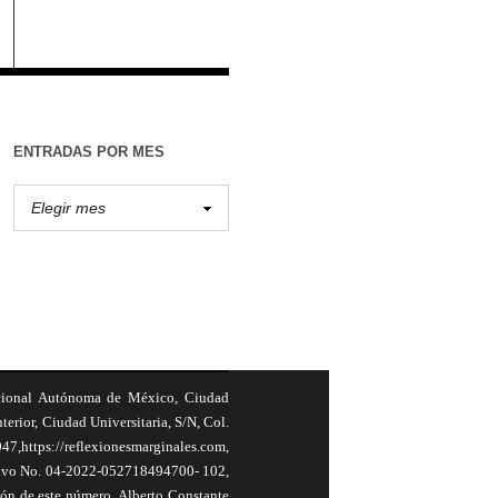
ENTRADAS POR MES
cional Autónoma de México, Ciudad
terior, Ciudad Universitaria, S/N, Col.
,https://reflexionesmarginales.com,
usivo No. 04-2022-052718494700- 102,
ión de este número, Alberto Constante