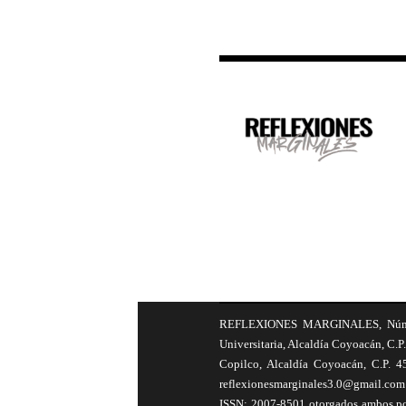
REFLEXIONES MARGINALES, Número 8
Universitaria, Alcaldía Coyoacán, C.P.
Copilco, Alcaldía Coyoacán, C.P. 4
reflexionesmarginales3.0@gmail.com 
ISSN: 2007-8501 otorgados ambos por 