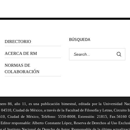
BÚSQUEDA
DIRECTORIO
ACERCA DE RM
NORMAS DE
COLABORACIÓN
6, año 11, es una publicación bimestral, editada por la Universidad Na
 04510, Ciudad de México, a través de la Facultad de Filosofía y Letras, Circuito In
510, Ciudad de México, Teléfono: 5550-8008, Extensión: 21815, Fax:56160 047
Editor responsable: Alberto Constante López, Reserva de Derechos al Uso Excl
el Instituto Nacional de Derecho de Autor. Responsable de la última actualizac