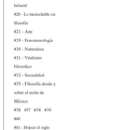
Infantil
#20 - Lo inenseñable en
filosofía
#21 - Arte
#29 - Fenomenología
#30 - Naturaleza
#31 - Vitalismo
Filosófico
#32 - Sexualidad
#35 - Filosofía desde y
sobre el norte de
México
#36
#37
#38
#39
#40
#41 - Hojear el siglo