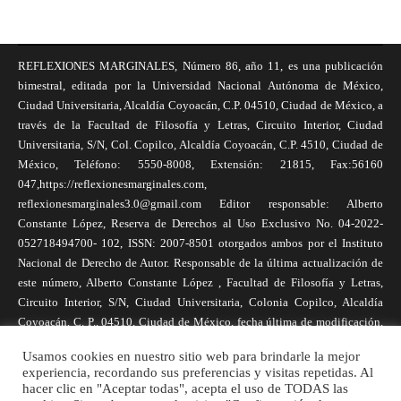
REFLEXIONES MARGINALES, Número 86, año 11, es una publicación
bimestral, editada por la Universidad Nacional Autónoma de México,
Ciudad Universitaria, Alcaldía Coyoacán, C.P. 04510, Ciudad de México, a
través de la Facultad de Filosofía y Letras, Circuito Interior, Ciudad
Universitaria, S/N, Col. Copilco, Alcaldía Coyoacán, C.P. 4510, Ciudad de
México, Teléfono: 5550-8008, Extensión: 21815, Fax:56160
047,https://reflexionesmarginales.com,
reflexionesmarginales3.0@gmail.com Editor responsable: Alberto
Constante López, Reserva de Derechos al Uso Exclusivo No. 04-2022-
052718494700- 102, ISSN: 2007-8501 otorgados ambos por el Instituto
Nacional de Derecho de Autor. Responsable de la última actualización de
este número, Alberto Constante López , Facultad de Filosofía y Letras,
Circuito Interior, S/N, Ciudad Universitaria, Colonia Copilco, Alcaldía
Coyoacán, C. P., 04510, Ciudad de México, fecha última de modificación,
1 de abril de 2025. Las opiniones expresadas por los autores no
Usamos cookies en nuestro sitio web para brindarle la mejor
necesariamente reflejan la postura de la revista, ni de Universidad Nacional
experiencia, recordando sus preferencias y visitas repetidas. Al
Autónoma de México. Los autores son responsables de los contenidos de
hacer clic en "Aceptar todas", acepta el uso de TODAS las
sus artículos. Se autoriza la reproducción total o parcial de los textos aquí