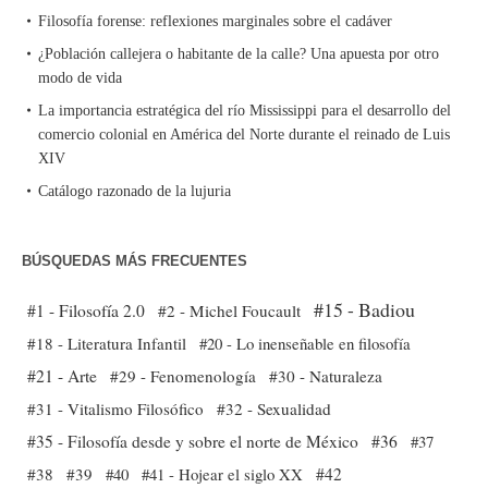
Filosofía forense: reflexiones marginales sobre el cadáver
¿Población callejera o habitante de la calle? Una apuesta por otro
modo de vida
La importancia estratégica del río Mississippi para el desarrollo del
comercio colonial en América del Norte durante el reinado de Luis
XIV
Catálogo razonado de la lujuria
BÚSQUEDAS MÁS FRECUENTES
#15 - Badiou
#1 - Filosofía 2.0
#2 - Michel Foucault
#18 - Literatura Infantil
#20 - Lo inenseñable en filosofía
#21 - Arte
#29 - Fenomenología
#30 - Naturaleza
#31 - Vitalismo Filosófico
#32 - Sexualidad
#35 - Filosofía desde y sobre el norte de México
#36
#37
#38
#39
#40
#41 - Hojear el siglo XX
#42