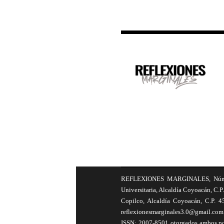
REFLEXIONES MARGINALES, Número 8
Universitaria, Alcaldía Coyoacán, C.P.
Copilco, Alcaldía Coyoacán, C.P. 4
reflexionesmarginales3.0@gmail.com 
ISSN: 2007-8501 otorgados ambos por 