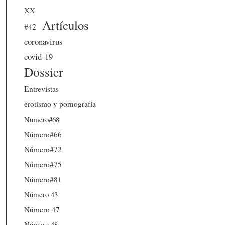
XX
Artículos
#42
coronavirus
covid-19
Dossier
Entrevistas
erotismo y pornografía
Numero#68
Número#66
Número#72
Número#75
Número#81
Número 43
Número 47
Número 48