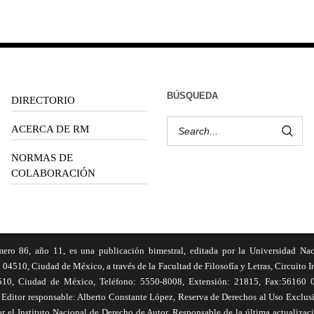
BÚSQUEDA
DIRECTORIO
ACERCA DE RM
NORMAS DE
COLABORACIÓN
6, año 11, es una publicación bimestral, editada por la Universidad Na
 04510, Ciudad de México, a través de la Facultad de Filosofía y Letras, Circuito In
510, Ciudad de México, Teléfono: 5550-8008, Extensión: 21815, Fax:56160 047
Editor responsable: Alberto Constante López, Reserva de Derechos al Uso Excl
el Instituto Nacional de Derecho de Autor. Responsable de la última actualizac