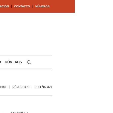
ACIÓN
CONTACTO
NÚMEROS
O
NÚMEROS
HOME
NÚMERO#79
RESEÑAS#79