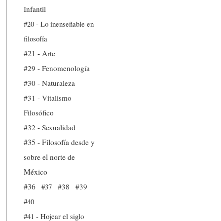
Infantil
#20 - Lo inenseñable en
filosofía
#21 - Arte
#29 - Fenomenología
#30 - Naturaleza
#31 - Vitalismo
Filosófico
#32 - Sexualidad
#35 - Filosofía desde y
sobre el norte de
México
#36
#37
#38
#39
#40
#41 - Hojear el siglo