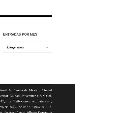
ENTRADAS POR MES
cional Autónoma de México, Ciudad
terior, Ciudad Universitaria, S/N, Col.
,https://reflexionesmarginales.com,
usivo No. 04-2022-052718494700- 102,
ión de este número, Alberto Constante