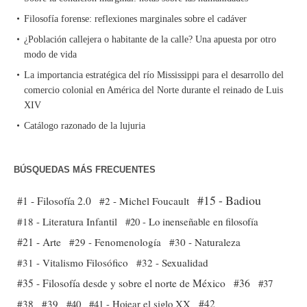
Filosofía forense: reflexiones marginales sobre el cadáver
¿Población callejera o habitante de la calle? Una apuesta por otro
modo de vida
La importancia estratégica del río Mississippi para el desarrollo del
comercio colonial en América del Norte durante el reinado de Luis
XIV
Catálogo razonado de la lujuria
BÚSQUEDAS MÁS FRECUENTES
#15 - Badiou
#1 - Filosofía 2.0
#2 - Michel Foucault
#18 - Literatura Infantil
#20 - Lo inenseñable en filosofía
#21 - Arte
#29 - Fenomenología
#30 - Naturaleza
#31 - Vitalismo Filosófico
#32 - Sexualidad
#35 - Filosofía desde y sobre el norte de México
#36
#37
#38
#39
#40
#41 - Hojear el siglo XX
#42