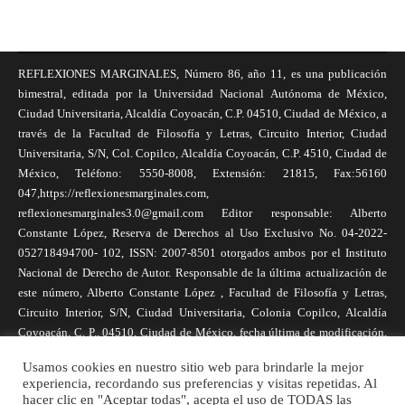
REFLEXIONES MARGINALES, Número 86, año 11, es una publicación
bimestral, editada por la Universidad Nacional Autónoma de México,
Ciudad Universitaria, Alcaldía Coyoacán, C.P. 04510, Ciudad de México, a
través de la Facultad de Filosofía y Letras, Circuito Interior, Ciudad
Universitaria, S/N, Col. Copilco, Alcaldía Coyoacán, C.P. 4510, Ciudad de
México, Teléfono: 5550-8008, Extensión: 21815, Fax:56160
047,https://reflexionesmarginales.com,
reflexionesmarginales3.0@gmail.com Editor responsable: Alberto
Constante López, Reserva de Derechos al Uso Exclusivo No. 04-2022-
052718494700- 102, ISSN: 2007-8501 otorgados ambos por el Instituto
Nacional de Derecho de Autor. Responsable de la última actualización de
este número, Alberto Constante López , Facultad de Filosofía y Letras,
Circuito Interior, S/N, Ciudad Universitaria, Colonia Copilco, Alcaldía
Coyoacán, C. P., 04510, Ciudad de México, fecha última de modificación,
1 de abril de 2025. Las opiniones expresadas por los autores no
Usamos cookies en nuestro sitio web para brindarle la mejor
necesariamente reflejan la postura de la revista, ni de Universidad Nacional
experiencia, recordando sus preferencias y visitas repetidas. Al
Autónoma de México. Los autores son responsables de los contenidos de
hacer clic en "Aceptar todas", acepta el uso de TODAS las