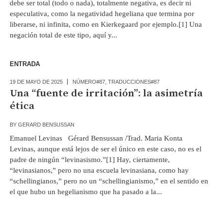
debe ser total (todo o nada), totalmente negativa, es decir ni
especulativa, como la negatividad hegeliana que termina por
liberarse, ni infinita, como en Kierkegaard por ejemplo.[1] Una
negación total de este tipo, aquí y...
ENTRADA
19 DE MAYO DE 2025
NÚMERO#87
,
TRADUCCIONES#87
Una “fuente de irritación”: la asimetría
ética
BY
GERARD BENSUSSAN
Emanuel Levinas Gérard Bensussan /Trad. Maria Konta
Levinas, aunque está lejos de ser el único en este caso, no es el
padre de ningún “levinasismo.”[1] Hay, ciertamente,
“levinasianos,” pero no una escuela levinasiana, como hay
“schellingianos,” pero no un “schellingianismo,” en el sentido en
el que hubo un hegelianismo que ha pasado a la...