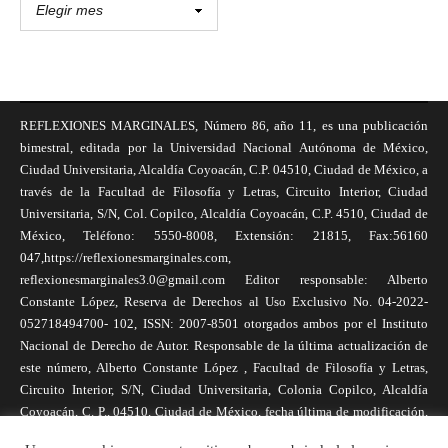
REFLEXIONES MARGINALES, Número 86, año 11, es una publicación
bimestral, editada por la Universidad Nacional Autónoma de México,
Ciudad Universitaria, Alcaldía Coyoacán, C.P. 04510, Ciudad de México, a
través de la Facultad de Filosofía y Letras, Circuito Interior, Ciudad
Universitaria, S/N, Col. Copilco, Alcaldía Coyoacán, C.P. 4510, Ciudad de
México, Teléfono: 5550-8008, Extensión: 21815, Fax:56160
047,https://reflexionesmarginales.com,
reflexionesmarginales3.0@gmail.com Editor responsable: Alberto
Constante López, Reserva de Derechos al Uso Exclusivo No. 04-2022-
052718494700- 102, ISSN: 2007-8501 otorgados ambos por el Instituto
Nacional de Derecho de Autor. Responsable de la última actualización de
este número, Alberto Constante López , Facultad de Filosofía y Letras,
Circuito Interior, S/N, Ciudad Universitaria, Colonia Copilco, Alcaldía
Coyoacán, C. P., 04510, Ciudad de México, fecha última de modificación,
1 de abril de 2025. Las opiniones expresadas por los autores no