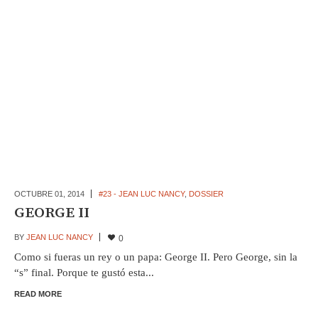
OCTUBRE 01,
2014
#23 - JEAN LUC NANCY
,
DOSSIER
GEORGE II
BY
JEAN LUC NANCY
0
Como si fueras un rey o un papa: George II. Pero George, sin la
“s” final. Porque te gustó esta...
READ MORE