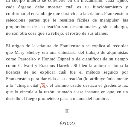
El cuerpo muerto se convierte en un mecanismo; cada tejido,
cada órgano debe mostrar cuál es su funcionamiento y
conformar el ensamblaje que dará vida a la criatura. Frankenstein
selecciona partes que le resulten fáciles de manipular, las
proporciones de su creación son descomunales y, sin embargo,
no son otra cosa que su reflejo, el rostro de sus afanes.
El origen de la criatura de Frankenstein se explica al recordar
que Mary Shelley era una entusiasta del trabajo de alquimistas
como Paracelso y Honrad Dippel o de científicos de su tiempo
como Galvani y Erasmus Darwin. Si bien la autora se toma la
licencia de no explicar cuál fue el método seguido por
Frankenstein para dar vida a su creación (lo atribuye únicamente
[5]
a la “chispa vital”
), el término usado destaca el gradiente luz
que lo vincula a la razón, sumado a ese instante en que, en un
destello el fuego prometeico pasa a manos del hombre.
II
ÉXODO