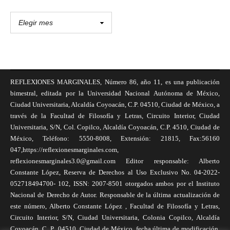
REFLEXIONES MARGINALES, Número 86, año 11, es una publicación
bimestral, editada por la Universidad Nacional Autónoma de México,
Ciudad Universitaria, Alcaldía Coyoacán, C.P. 04510, Ciudad de México, a
través de la Facultad de Filosofía y Letras, Circuito Interior, Ciudad
Universitaria, S/N, Col. Copilco, Alcaldía Coyoacán, C.P. 4510, Ciudad de
México, Teléfono: 5550-8008, Extensión: 21815, Fax:56160
047,https://reflexionesmarginales.com,
reflexionesmarginales3.0@gmail.com Editor responsable: Alberto
Constante López, Reserva de Derechos al Uso Exclusivo No. 04-2022-
052718494700- 102, ISSN: 2007-8501 otorgados ambos por el Instituto
Nacional de Derecho de Autor. Responsable de la última actualización de
este número, Alberto Constante López , Facultad de Filosofía y Letras,
Circuito Interior, S/N, Ciudad Universitaria, Colonia Copilco, Alcaldía
Coyoacán, C. P., 04510, Ciudad de México, fecha última de modificación,