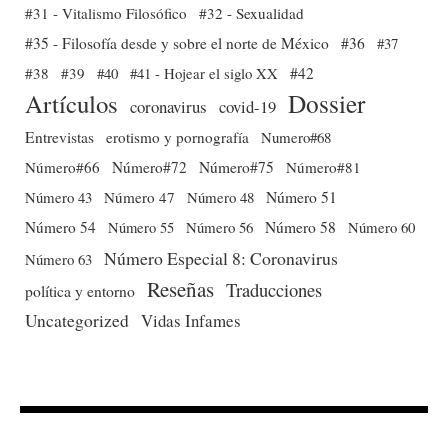
#31 - Vitalismo Filosófico
#32 - Sexualidad
#35 - Filosofía desde y sobre el norte de México
#36
#37
#38
#39
#40
#41 - Hojear el siglo XX
#42
Dossier
Artículos
coronavirus
covid-19
Entrevistas
erotismo y pornografía
Numero#68
Número#66
Número#72
Número#75
Número#81
Número 51
Número 43
Número 47
Número 48
Número 54
Número 56
Número 58
Número 60
Número 55
Número Especial 8: Coronavirus
Número 63
Reseñas
Traducciones
política y entorno
Uncategorized
Vidas Infames