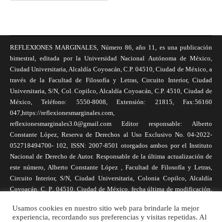
REFLEXIONES MARGINALES, Número 86, año 11, es una publicación
bimestral, editada por la Universidad Nacional Autónoma de México,
Ciudad Universitaria, Alcaldía Coyoacán, C.P. 04510, Ciudad de México, a
través de la Facultad de Filosofía y Letras, Circuito Interior, Ciudad
Universitaria, S/N, Col. Copilco, Alcaldía Coyoacán, C.P. 4510, Ciudad de
México, Teléfono: 5550-8008, Extensión: 21815, Fax:56160
047,https://reflexionesmarginales.com,
reflexionesmarginales3.0@gmail.com Editor responsable: Alberto
Constante López, Reserva de Derechos al Uso Exclusivo No. 04-2022-
052718494700- 102, ISSN: 2007-8501 otorgados ambos por el Instituto
Nacional de Derecho de Autor. Responsable de la última actualización de
este número, Alberto Constante López , Facultad de Filosofía y Letras,
Circuito Interior, S/N, Ciudad Universitaria, Colonia Copilco, Alcaldía
Coyoacán, C. P., 04510, Ciudad de México, fecha última de modificación,
1 de abril de 2025. Las opiniones expresadas por los autores no
Usamos cookies en nuestro sitio web para brindarle la mejor
necesariamente reflejan la postura de la revista, ni de Universidad Nacional
experiencia, recordando sus preferencias y visitas repetidas. Al
Autónoma de México. Los autores son responsables de los contenidos de