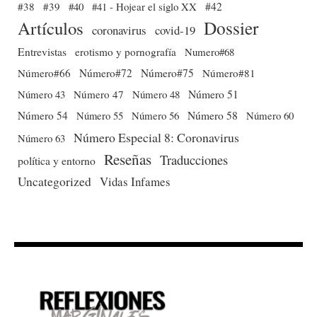
#38
#39
#40
#41 - Hojear el siglo XX
#42
Dossier
Artículos
coronavirus
covid-19
Entrevistas
erotismo y pornografía
Numero#68
Número#66
Número#72
Número#75
Número#81
Número 51
Número 43
Número 47
Número 48
Número 54
Número 56
Número 58
Número 60
Número 55
Número Especial 8: Coronavirus
Número 63
Reseñas
Traducciones
política y entorno
Uncategorized
Vidas Infames