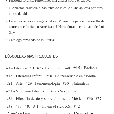
Filosofía forense: reflexiones marginales sobre el cadáver
¿Población callejera o habitante de la calle? Una apuesta por otro
modo de vida
La importancia estratégica del río Mississippi para el desarrollo del
comercio colonial en América del Norte durante el reinado de Luis
XIV
Catálogo razonado de la lujuria
BÚSQUEDAS MÁS FRECUENTES
#15 - Badiou
#1 - Filosofía 2.0
#2 - Michel Foucault
#18 - Literatura Infantil
#20 - Lo inenseñable en filosofía
#21 - Arte
#29 - Fenomenología
#30 - Naturaleza
#31 - Vitalismo Filosófico
#32 - Sexualidad
#35 - Filosofía desde y sobre el norte de México
#36
#37
#38
#39
#40
#41 - Hojear el siglo XX
#42
Dossier
Artículos