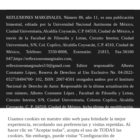
REFLEXIONES MARGINALES, Número 86, año 11, es una publicación
bimestral, editada por la Universidad Nacional Autónoma de México,
Ciudad Universitaria, Alcaldía Coyoacán, C.P. 04510, Ciudad de México, a
través de la Facultad de Filosofía y Letras, Circuito Interior, Ciudad
Universitaria, S/N, Col. Copilco, Alcaldía Coyoacán, C.P. 4510, Ciudad de
México, Teléfono: 5550-8008, Extensión: 21815, Fax:56160
047,https://reflexionesmarginales.com,
reflexionesmarginales3.0@gmail.com Editor responsable: Alberto
Constante López, Reserva de Derechos al Uso Exclusivo No. 04-2022-
052718494700- 102, ISSN: 2007-8501 otorgados ambos por el Instituto
Nacional de Derecho de Autor. Responsable de la última actualización de
este número, Alberto Constante López , Facultad de Filosofía y Letras,
Circuito Interior, S/N, Ciudad Universitaria, Colonia Copilco, Alcaldía
Coyoacán, C. P., 04510, Ciudad de México, fecha última de modificación,
1 de abril de 2025. Las opiniones expresadas por los autores no
Usamos cookies en nuestro sitio web para brindarle la mejor
necesariamente reflejan la postura de la revista, ni de Universidad Nacional
experiencia, recordando sus preferencias y visitas repetidas. Al
Autónoma de México. Los autores son responsables de los contenidos de
hacer clic en "Aceptar todas", acepta el uso de TODAS las
sus artículos. Se autoriza la reproducción total o parcial de los textos aquí
cookies. Sin embargo, puede visitar "Configuración de