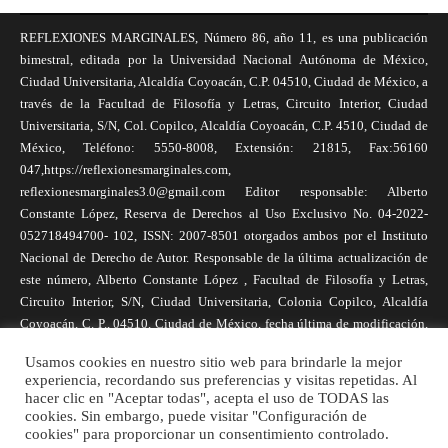
REFLEXIONES MARGINALES, Número 86, año 11, es una publicación
bimestral, editada por la Universidad Nacional Autónoma de México,
Ciudad Universitaria, Alcaldía Coyoacán, C.P. 04510, Ciudad de México, a
través de la Facultad de Filosofía y Letras, Circuito Interior, Ciudad
Universitaria, S/N, Col. Copilco, Alcaldía Coyoacán, C.P. 4510, Ciudad de
México, Teléfono: 5550-8008, Extensión: 21815, Fax:56160
047,https://reflexionesmarginales.com,
reflexionesmarginales3.0@gmail.com Editor responsable: Alberto
Constante López, Reserva de Derechos al Uso Exclusivo No. 04-2022-
052718494700- 102, ISSN: 2007-8501 otorgados ambos por el Instituto
Nacional de Derecho de Autor. Responsable de la última actualización de
este número, Alberto Constante López , Facultad de Filosofía y Letras,
Circuito Interior, S/N, Ciudad Universitaria, Colonia Copilco, Alcaldía
Coyoacán, C. P., 04510, Ciudad de México, fecha última de modificación,
1 de abril de 2025. Las opiniones expresadas por los autores no
Usamos cookies en nuestro sitio web para brindarle la mejor
necesariamente reflejan la postura de la revista, ni de Universidad Nacional
experiencia, recordando sus preferencias y visitas repetidas. Al
Autónoma de México. Los autores son responsables de los contenidos de
hacer clic en "Aceptar todas", acepta el uso de TODAS las
sus artículos. Se autoriza la reproducción total o parcial de los textos aquí
cookies. Sin embargo, puede visitar "Configuración de
cookies" para proporcionar un consentimiento controlado.
publicados siempre y cuando se cite la fuente completa y la dirección