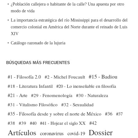
¿Población callejera o habitante de la calle? Una apuesta por otro
modo de vida
La importancia estratégica del río Mississippi para el desarrollo del
comercio colonial en América del Norte durante el reinado de Luis
XIV
Catálogo razonado de la lujuria
BÚSQUEDAS MÁS FRECUENTES
#15 - Badiou
#1 - Filosofía 2.0
#2 - Michel Foucault
#18 - Literatura Infantil
#20 - Lo inenseñable en filosofía
#21 - Arte
#29 - Fenomenología
#30 - Naturaleza
#31 - Vitalismo Filosófico
#32 - Sexualidad
#35 - Filosofía desde y sobre el norte de México
#36
#37
#38
#39
#40
#41 - Hojear el siglo XX
#42
Dossier
Artículos
coronavirus
covid-19