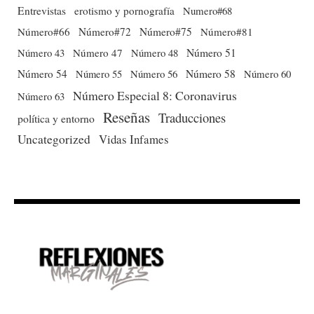
Entrevistas
erotismo y pornografía
Numero#68
Número#66
Número#72
Número#75
Número#81
Número 51
Número 43
Número 47
Número 48
Número 54
Número 56
Número 58
Número 60
Número 55
Número Especial 8: Coronavirus
Número 63
Reseñas
Traducciones
política y entorno
Uncategorized
Vidas Infames