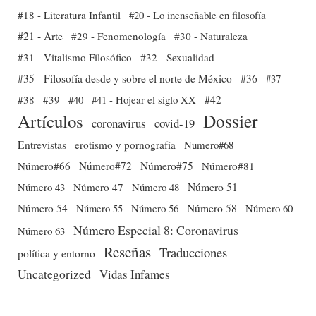
#18 - Literatura Infantil
#20 - Lo inenseñable en filosofía
#21 - Arte
#29 - Fenomenología
#30 - Naturaleza
#31 - Vitalismo Filosófico
#32 - Sexualidad
#35 - Filosofía desde y sobre el norte de México
#36
#37
#38
#39
#40
#41 - Hojear el siglo XX
#42
Dossier
Artículos
coronavirus
covid-19
Entrevistas
erotismo y pornografía
Numero#68
Número#66
Número#72
Número#75
Número#81
Número 51
Número 43
Número 47
Número 48
Número 54
Número 56
Número 58
Número 60
Número 55
Número Especial 8: Coronavirus
Número 63
Reseñas
Traducciones
política y entorno
Uncategorized
Vidas Infames