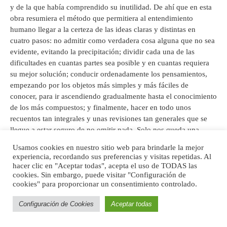
y de la que había comprendido su inutilidad. De ahí que en esta
obra resumiera el método que permitiera al entendimiento
humano llegar a la certeza de las ideas claras y distintas en
cuatro pasos: no admitir como verdadera cosa alguna que no sea
evidente, evitando la precipitación; dividir cada una de las
dificultades en cuantas partes sea posible y en cuantas requiera
su mejor solución; conducir ordenadamente los pensamientos,
empezando por los objetos más simples y más fáciles de
conocer, para ir ascendiendo gradualmente hasta el conocimiento
de los más compuestos; y finalmente, hacer en todo unos
recuentos tan integrales y unas revisiones tan generales que se
llegue a estar seguro de no omitir nada. Solo nos queda una
última reflexión filosófica: ¿qué papel juega Dios en la reflexión
Usamos cookies en nuestro sitio web para brindarle la mejor
cartesiana?
experiencia, recordando sus preferencias y visitas repetidas. Al
hacer clic en "Aceptar todas", acepta el uso de TODAS las
cookies. Sin embargo, puede visitar "Configuración de
cookies" para proporcionar un consentimiento controlado.
Las
Meditaciones metafísicas
Configuración de Cookies
Aceptar todas