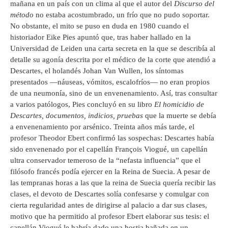
mañana en un país con un clima al que el autor del
Discurso del
método
no estaba acostumbrado, un frío que no pudo soportar.
No obstante, el mito se puso en duda en 1980 cuando el
historiador Eike Pies apuntó que, tras haber hallado en la
Universidad de Leiden una carta secreta en la que se describía al
detalle su agonía descrita por el médico de la corte que atendió a
Descartes, el holandés Johan Van Wullen, los síntomas
presentados —náuseas, vómitos, escalofríos— no eran propios
de una neumonía, sino de un envenenamiento. Así, tras consultar
a varios patólogos, Pies concluyó en su libro
El homicidio de
Descartes, documentos, indicios, pruebas
que la muerte se debía
a envenenamiento por arsénico. Treinta años más tarde, el
profesor Theodor Ebert confirmó las sospechas: Descartes había
sido envenenado por el capellán François Viogué, un capellán
ultra conservador temeroso de la “nefasta influencia” que el
filósofo francés podía ejercer en la Reina de Suecia. A pesar de
las tempranas horas a las que la reina de Suecia quería recibir las
clases, el devoto de Descartes solía confesarse y comulgar con
cierta regularidad antes de dirigirse al palacio a dar sus clases,
motivo que ha permitido al profesor Ebert elaborar sus tesis: el
capellán Viogué le habría dado una hostia bañada en un