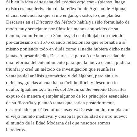
Si bien la idea cartesiana del «
cogito ergo sum
» (pienso, luego
existo) es una derivación de la reflexión de Agustín de Hipona,
el cual sentenciaba que si me engaño, existo, lo que plantea
Descartes en el
Discurso del Método
había ya sido formulado de
modo muy semejante por filósofos menos conocidos de su
tiempo, como Francisco Sánchez, el cual dibujaba un método
pre-cartesiano en 1576 cuando reflexionaba que retornaba a sí
mismo poniendo todo en duda como si nadie hubiera dicho nada
jamás. A pesar de ello, Descartes se percató de la necesidad de
una reforma del entendimiento para que la nueva ciencia pudiera
triunfar y creó un método de investigación que reunía las
ventajas del análisis geométrico y del álgebra, pero sin sus
defectos, gracias al cual hacía fácil lo difícil y descubría lo
oculto. Igualmente, a través del
Discurso del método
Descartes
expuso de manera ejemplar algunos de los principios esenciales
de su filosofía y planteó temas que serían posteriormente
desarrollados por él en otros ensayos. De este modo, rompía con
el viejo mundo medieval y creaba la posibilidad de otro nuevo,
el mundo de la Edad Moderna del que nosotros somos
herederos.