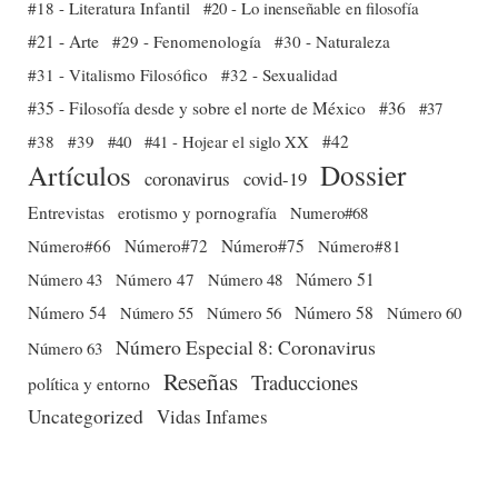
#18 - Literatura Infantil
#20 - Lo inenseñable en filosofía
#21 - Arte
#29 - Fenomenología
#30 - Naturaleza
#31 - Vitalismo Filosófico
#32 - Sexualidad
#35 - Filosofía desde y sobre el norte de México
#36
#37
#38
#39
#40
#41 - Hojear el siglo XX
#42
Dossier
Artículos
coronavirus
covid-19
Entrevistas
erotismo y pornografía
Numero#68
Número#66
Número#72
Número#75
Número#81
Número 51
Número 43
Número 47
Número 48
Número 54
Número 56
Número 58
Número 60
Número 55
Número Especial 8: Coronavirus
Número 63
Reseñas
Traducciones
política y entorno
Uncategorized
Vidas Infames