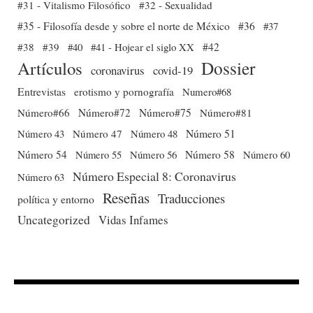
#31 - Vitalismo Filosófico
#32 - Sexualidad
#35 - Filosofía desde y sobre el norte de México
#36
#37
#38
#39
#40
#41 - Hojear el siglo XX
#42
Dossier
Artículos
coronavirus
covid-19
Entrevistas
erotismo y pornografía
Numero#68
Número#66
Número#72
Número#75
Número#81
Número 51
Número 43
Número 47
Número 48
Número 54
Número 56
Número 58
Número 60
Número 55
Número Especial 8: Coronavirus
Número 63
Reseñas
Traducciones
política y entorno
Uncategorized
Vidas Infames