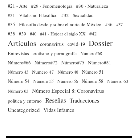
#21 - Arte
#29 - Fenomenología
#30 - Naturaleza
#31 - Vitalismo Filosófico
#32 - Sexualidad
#35 - Filosofía desde y sobre el norte de México
#36
#37
#38
#39
#40
#41 - Hojear el siglo XX
#42
Dossier
Artículos
coronavirus
covid-19
Entrevistas
erotismo y pornografía
Numero#68
Número#66
Número#72
Número#75
Número#81
Número 51
Número 43
Número 47
Número 48
Número 54
Número 56
Número 58
Número 60
Número 55
Número Especial 8: Coronavirus
Número 63
Reseñas
Traducciones
política y entorno
Uncategorized
Vidas Infames