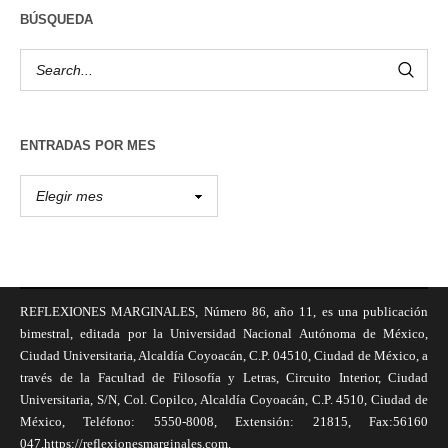
BÚSQUEDA
ENTRADAS POR MES
REFLEXIONES MARGINALES, Número 86, año 11, es una publicación
bimestral, editada por la Universidad Nacional Autónoma de México,
Ciudad Universitaria, Alcaldía Coyoacán, C.P. 04510, Ciudad de México, a
través de la Facultad de Filosofía y Letras, Circuito Interior, Ciudad
Universitaria, S/N, Col. Copilco, Alcaldía Coyoacán, C.P. 4510, Ciudad de
México, Teléfono: 5550-8008, Extensión: 21815, Fax:56160
047,https://reflexionesmarginales.com,