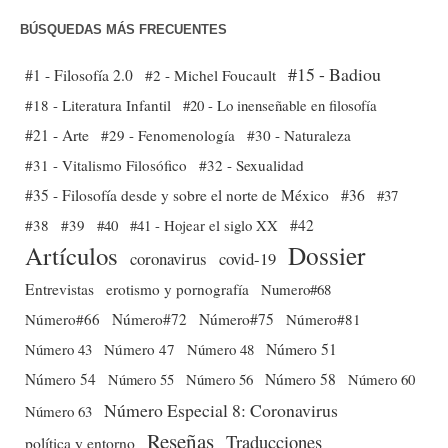
BÚSQUEDAS MÁS FRECUENTES
#15 - Badiou
#1 - Filosofía 2.0
#2 - Michel Foucault
#18 - Literatura Infantil
#20 - Lo inenseñable en filosofía
#21 - Arte
#29 - Fenomenología
#30 - Naturaleza
#31 - Vitalismo Filosófico
#32 - Sexualidad
#35 - Filosofía desde y sobre el norte de México
#36
#37
#38
#39
#40
#41 - Hojear el siglo XX
#42
Dossier
Artículos
coronavirus
covid-19
Entrevistas
erotismo y pornografía
Numero#68
Número#66
Número#72
Número#75
Número#81
Número 51
Número 43
Número 47
Número 48
Número 54
Número 56
Número 58
Número 60
Número 55
Número Especial 8: Coronavirus
Número 63
Reseñas
Traducciones
política y entorno