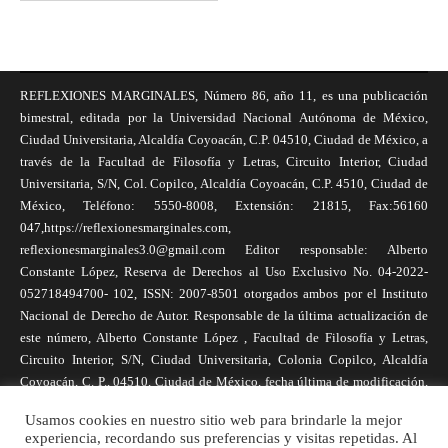
REFLEXIONES MARGINALES, Número 86, año 11, es una publicación
bimestral, editada por la Universidad Nacional Autónoma de México,
Ciudad Universitaria, Alcaldía Coyoacán, C.P. 04510, Ciudad de México, a
través de la Facultad de Filosofía y Letras, Circuito Interior, Ciudad
Universitaria, S/N, Col. Copilco, Alcaldía Coyoacán, C.P. 4510, Ciudad de
México, Teléfono: 5550-8008, Extensión: 21815, Fax:56160
047,https://reflexionesmarginales.com,
reflexionesmarginales3.0@gmail.com Editor responsable: Alberto
Constante López, Reserva de Derechos al Uso Exclusivo No. 04-2022-
052718494700- 102, ISSN: 2007-8501 otorgados ambos por el Instituto
Nacional de Derecho de Autor. Responsable de la última actualización de
este número, Alberto Constante López , Facultad de Filosofía y Letras,
Circuito Interior, S/N, Ciudad Universitaria, Colonia Copilco, Alcaldía
Coyoacán, C. P., 04510, Ciudad de México, fecha última de modificación,
1 de abril de 2025. Las opiniones expresadas por los autores no
Usamos cookies en nuestro sitio web para brindarle la mejor
necesariamente reflejan la postura de la revista, ni de Universidad Nacional
experiencia, recordando sus preferencias y visitas repetidas. Al
Autónoma de México. Los autores son responsables de los contenidos de