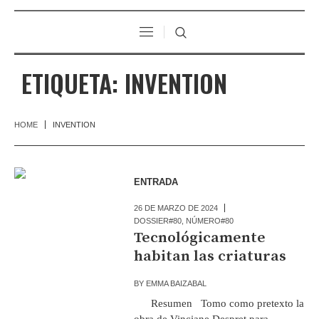
ETIQUETA:
INVENTION
HOME
INVENTION
ENTRADA
26 DE MARZO DE 2024
DOSSIER#80
,
NÚMERO#80
Tecnológicamente
habitan las criaturas
BY
EMMA BAIZABAL
Resumen Tomo como pretexto la
obra de Vinciane Despret para