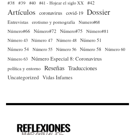
#38
#39
#40
#41 - Hojear el siglo XX
#42
Dossier
Artículos
coronavirus
covid-19
Entrevistas
erotismo y pornografía
Numero#68
Número#66
Número#72
Número#75
Número#81
Número 51
Número 43
Número 47
Número 48
Número 54
Número 56
Número 58
Número 60
Número 55
Número Especial 8: Coronavirus
Número 63
Reseñas
Traducciones
política y entorno
Uncategorized
Vidas Infames